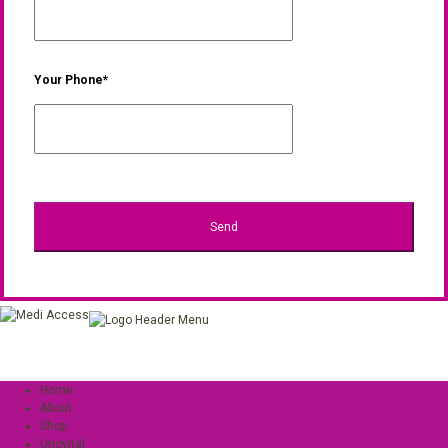
Your Phone*
Home
About
Shop
Unovital