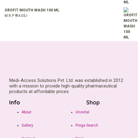
OROFIT MOUTH WASH 100 ML
M.R.P ₹ 94.05/-
Medi-Access Solutions Pvt. Ltd. was established in 2012
with a mission to provide high-quality pharmaceutical
products at affordable prices.
Info
Shop
About
Unovital
Gallery
Prega Search