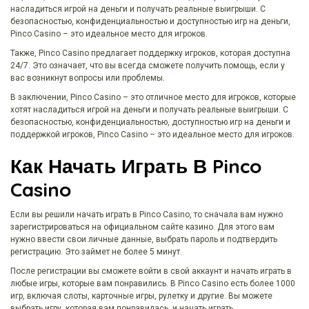
насладиться игрой на деньги и получать реальные выигрыши. С
безопасностью, конфиденциальностью и доступностью игр на деньги,
Pinco Casino – это идеальное место для игроков.
Также, Pinco Casino предлагает поддержку игроков, которая доступна
24/7. Это означает, что вы всегда сможете получить помощь, если у
вас возникнут вопросы или проблемы.
В заключении, Pinco Casino – это отличное место для игроков, которые
хотят насладиться игрой на деньги и получать реальные выигрыши. С
безопасностью, конфиденциальностью, доступностью игр на деньги и
поддержкой игроков, Pinco Casino – это идеальное место для игроков.
Как Начать Играть В Pinco
Casino
Если вы решили начать играть в Pinco Casino, то сначала вам нужно
зарегистрироваться на официальном сайте казино. Для этого вам
нужно ввести свои личные данные, выбрать пароль и подтвердить
регистрацию. Это займет не более 5 минут.
После регистрации вы сможете войти в свой аккаунт и начать играть в
любые игры, которые вам понравились. В Pinco Casino есть более 1000
игр, включая слоты, карточные игры, рулетку и другие. Вы можете
выбрать игру, которая вам понравилась, и начать играть.