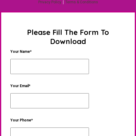
|
Privacy Policy
Terms & Conditions
Please Fill The Form To
Download
Your Name*
Your Email*
Your Phone*