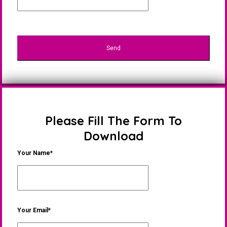
Please Fill The Form To
Download
Your Name*
Your Email*