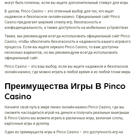
могут быть полезны, если вы ищете дополнительный стимул для игры.
В целом, Pinco Casino – это отличный выбор для тех, кто ищет
надежное и безопасное онлайн-казино. Официальный сайт Pinco
Casino предлагает широкий спектр игр, безопасность и
конфиденциальность, а также доступность на мобильных устройствах.
Также, мы рекомендуем всегда использовать официальный сайт Pinco
Casino, чтобы обеспечить безопасность и надежность вашего игрового
процесса. Если вы ищете зеркало Pinco Casino, то вам доступны
несколько вариантов, но мы рекомендуем всегда использовать
официальный сайт.
Pinco Casino – это ваш выбор, если вы ищете надежное и безопасное
онлайн-казино, где можно играть в любое время и из любой точки мира.
Преимущества Игры В Pinco
Casino
Начните свой путь в мире
пинко
онлайн-казино Pinco Casino, где вы
сможете насладиться игрой на деньги и получать реальные выигрыши.
В Pinco Casino вы можете играть в различные игры, включая слоты,
карточные игры и рулетку.
Один из преимуществ игры в Pinco Casino – это доступность игр на