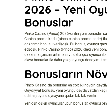
2026 – Yeni O
Bonuslar
Pinko Casino (Pinco) 2026-ci ilin yeni bonuslar s
Casino promo kodu (pinco casino promo code) il
qazanma bonusu veriləcək. Bu bonus, oyunçu qaz
edəcək. Pinko Casino (Pinco) 2026-dakı yeni bonusla
qazanma şansını artırması və daha çox oyunçu ilə 
əlavə bonuslar ilə daha yaxşı oyunçu deneyimi təm
Bonusların Növ
Pinco Casino-da bonuslar ən çox iki növdir: qeydi
Qeydiyyat bonusu, yeni oyunçu qeydiyyatdan keçirə
edilmiş oyunu oynayana qədər tək tək verilir.
Yenidən gələn oyunçular üçün bonuslar, oyunçu p