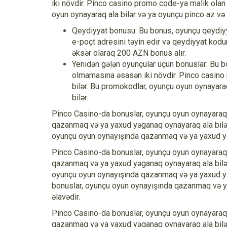
iki növdir. Pinco casino promo code-ya malik olan
oyun oynayaraq ala bilər və ya oyunçu pinco az və y
Qeydiyyat bonusu: Bu bonus, oyunçu qeydiyya
e-poçt adresini təyin edir və qeydiyyat kod
əksər olaraq 200 AZN bonus alır.
Yenidən gələn oyunçular üçün bonuslar: Bu 
olmamasına əsasən iki növdir. Pinco casino
bilər. Bu promokodlar, oyunçu oyun oynayaraq
bilər.
Pinco Casino-da bonuslar, oyunçu oyun oynayaraq 
qazanmaq və ya yaxud yəganaq oynayaraq ala bilə
oyunçu oyun oynayışında qazanmaq və ya yaxud y
Pinco Casino-da bonuslar, oyunçu oyun oynayaraq 
qazanmaq və ya yaxud yəganaq oynayaraq ala bilə
oyunçu oyun oynayışında qazanmaq və ya yaxud y
bonuslar, oyunçu oyun oynayışında qazanmaq və
əlavədir.
Pinco Casino-da bonuslar, oyunçu oyun oynayaraq 
qazanmaq və ya yaxud yəganaq oynayaraq ala bilə