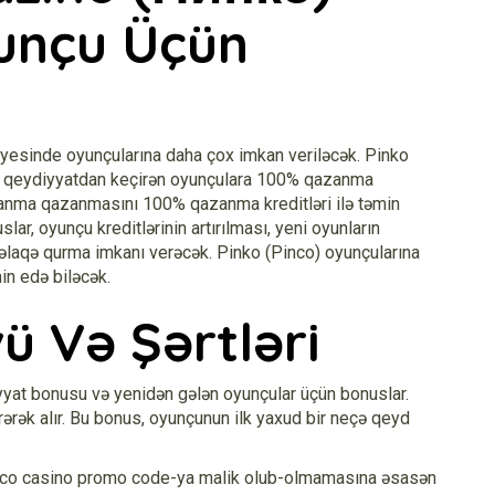
yunçu Üçün
ayesinde oyunçularına daha çox imkan veriləcək. Pinko
ə qeydiyyatdan keçirən oyunçulara 100% qazanma
anma qazanmasını 100% qazanma kreditləri ilə təmin
r, oyunçu kreditlərinin artırılması, yeni oyunların
əlaqə qurma imkanı verəcək. Pinko (Pinco) oyunçularına
in edə biləcək.
ü Və Şərtləri
yyat bonusu və yenidən gələn oyunçular üçün bonuslar.
rək alır. Bu bonus, oyunçunun ilk yaxud bir neçə qeyd
inco casino promo code-ya malik olub-olmamasına əsasən