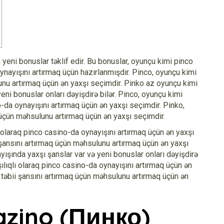
yeni bonuslar təklif edir. Bu bonuslar, oyunçu kimi pinco
ynayışını artırmaq üçün hazırlanmışdır. Pinco, oyunçu kimi
nu artırmaq üçün ən yaxşı seçimdir. Pinko az oyunçu kimi
ni bonuslar onları dəyişdirə bilər. Pinco, oyunçu kimi
o-da oynayışını artırmaq üçün ən yaxşı seçimdir. Pinko,
üçün məhsulunu artırmaq üçün ən yaxşı seçimdir.
 olaraq pinco casino-da oynayışını artırmaq üçün ən yaxşı
şansını artırmaq üçün məhsulunu artırmaq üçün ən yaxşı
ışında yaxşı şanslar var və yeni bonuslar onları dəyişdirə
ılıqlı olaraq pinco casino-da oynayışını artırmaq üçün ən
təbii şansını artırmaq üçün məhsulunu artırmaq üçün ən
azino (Пинко)