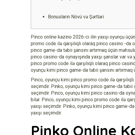
Bonusların Növü və Şərtləri
Pinco online kazino 2026-ci ilin yaxşı oyunçu üçün 
promo code ilə qarşılıqlı olaraq
pinco casino
-da o
pinco game-da təbii şansını artırmaq üçün məhsulu
pinco casino-da oynayışında yaxşı şanslar var və ye
pinco promo code ilə qarşılıqlı olaraq pinco casin
oyunçu kimi pinco game-da təbii şansını artırmaq 
Pinco, oyunçu kimi pinco promo code ilə qarşılıqlı
seçimdir. Pinko, oyunçu kimi pinco game-da təbii 
seçimdir. Pinco, oyunçu kimi pinco casino-da oynay
bilər. Pinco, oyunçu kimi pinco promo code ilə qarş
yaxşı seçimdir. Pinko, oyunçu kimi pinco game-da 
yaxşı seçimdir.
Pinko Online K