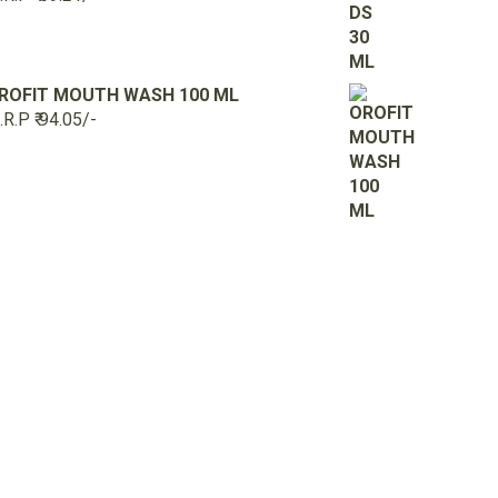
ROFIT MOUTH WASH 100 ML
R.P ₹ 94.05/-