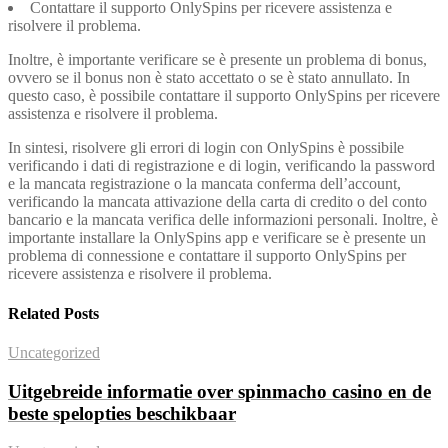
Contattare il supporto OnlySpins per ricevere assistenza e
risolvere il problema.
Inoltre, è importante verificare se è presente un problema di bonus,
ovvero se il bonus non è stato accettato o se è stato annullato. In
questo caso, è possibile contattare il supporto OnlySpins per ricevere
assistenza e risolvere il problema.
In sintesi, risolvere gli errori di login con OnlySpins è possibile
verificando i dati di registrazione e di login, verificando la password
e la mancata registrazione o la mancata conferma dell’account,
verificando la mancata attivazione della carta di credito o del conto
bancario e la mancata verifica delle informazioni personali. Inoltre, è
importante installare la OnlySpins app e verificare se è presente un
problema di connessione e contattare il supporto OnlySpins per
ricevere assistenza e risolvere il problema.
Related Posts
Uncategorized
Uitgebreide informatie over spinmacho casino en de
beste spelopties beschikbaar