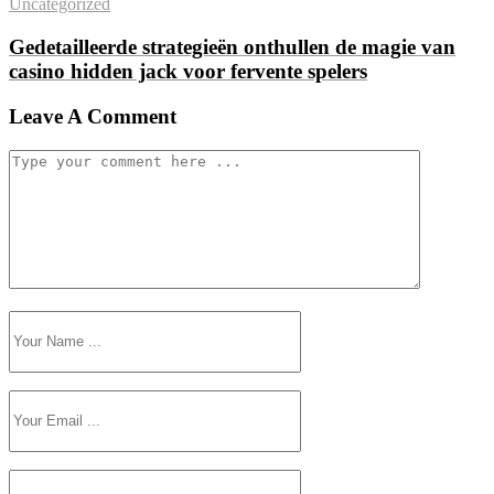
Uncategorized
Gedetailleerde strategieën onthullen de magie van
casino hidden jack voor fervente spelers
Leave A Comment