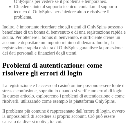
OnlySpins per vedere se il problema è temporaneo.
Chiedere aiuto al supporto tecnico: contattare il supporto
tecnico di OnlySpins per chiedere aiuto e risolvere il
problema.
Inoltre, è importante ricordare che gli utenti di OnlySpins possono
beneficiare di un bonus di benvenuto e di una registrazione rapida e
sicura. Per ottenere il bonus di benvenuto, è sufficiente creare un
account e depositare un importo minimo di denaro. Inoltre, la
registrazione rapida e sicura di OnlySpins garantisce la protezione
dei dati personali e finanziari degli utenti.
Problemi di autenticazione: come
risolvere gli errori di login
La registrazione e l’accesso al casinò online possono essere fonte di
stress e confusione, soprattutto quando si verificano errori di login.
In questo articolo, esploreremo i problemi di autenticazione e come
risolverli, utilizzando come esempio la piattaforma OnlySpins.
Il problema più comune è rappresentato dall’errore di login, ovvero
la impossibilità di accedere al proprio account. Ciò può essere
causato da diversi motivi, tra cui: