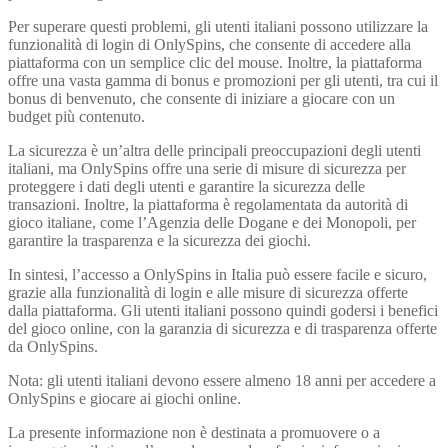
Per superare questi problemi, gli utenti italiani possono utilizzare la
funzionalità di login di OnlySpins, che consente di accedere alla
piattaforma con un semplice clic del mouse. Inoltre, la piattaforma
offre una vasta gamma di bonus e promozioni per gli utenti, tra cui il
bonus di benvenuto, che consente di iniziare a giocare con un
budget più contenuto.
La sicurezza è un’altra delle principali preoccupazioni degli utenti
italiani, ma OnlySpins offre una serie di misure di sicurezza per
proteggere i dati degli utenti e garantire la sicurezza delle
transazioni. Inoltre, la piattaforma è regolamentata da autorità di
gioco italiane, come l’Agenzia delle Dogane e dei Monopoli, per
garantire la trasparenza e la sicurezza dei giochi.
In sintesi, l’accesso a OnlySpins in Italia può essere facile e sicuro,
grazie alla funzionalità di login e alle misure di sicurezza offerte
dalla piattaforma. Gli utenti italiani possono quindi godersi i benefici
del gioco online, con la garanzia di sicurezza e di trasparenza offerte
da OnlySpins.
Nota: gli utenti italiani devono essere almeno 18 anni per accedere a
OnlySpins e giocare ai giochi online.
La presente informazione non è destinata a promuovere o a