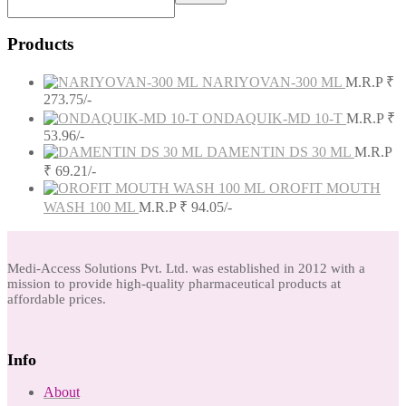
Products
NARIYOVAN-300 ML
M.R.P ₹
273.75/-
ONDAQUIK-MD 10-T
M.R.P ₹
53.96/-
DAMENTIN DS 30 ML
M.R.P
₹ 69.21/-
OROFIT MOUTH
WASH 100 ML
M.R.P ₹ 94.05/-
Medi-Access Solutions Pvt. Ltd. was established in 2012 with a
mission to provide high-quality pharmaceutical products at
affordable prices.
Info
About