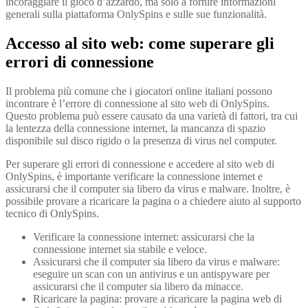
incoraggiare il gioco d’azzardo, ma solo a fornire informazioni
generali sulla piattaforma OnlySpins e sulle sue funzionalità.
Accesso al sito web: come superare gli
errori di connessione
Il problema più comune che i giocatori online italiani possono
incontrare è l’errore di connessione al sito web di OnlySpins.
Questo problema può essere causato da una varietà di fattori, tra cui
la lentezza della connessione internet, la mancanza di spazio
disponibile sul disco rigido o la presenza di virus nel computer.
Per superare gli errori di connessione e accedere al sito web di
OnlySpins, è importante verificare la connessione internet e
assicurarsi che il computer sia libero da virus e malware. Inoltre, è
possibile provare a ricaricare la pagina o a chiedere aiuto al supporto
tecnico di OnlySpins.
Verificare la connessione internet: assicurarsi che la
connessione internet sia stabile e veloce.
Assicurarsi che il computer sia libero da virus e malware:
eseguire un scan con un antivirus e un antispyware per
assicurarsi che il computer sia libero da minacce.
Ricaricare la pagina: provare a ricaricare la pagina web di