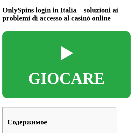
OnlySpins login in Italia – soluzioni ai
problemi di accesso al casinò online
▶️
GIOCARE
Содержимое