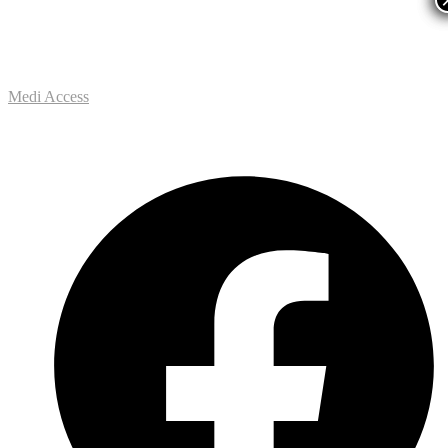
Medi Access