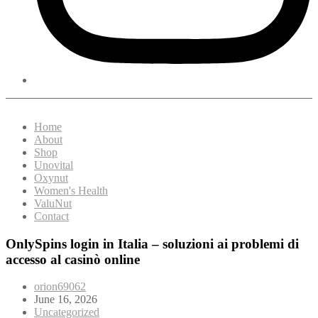
Home
About
Shop
Unovital
Oxynut
Women's Health
ValuNut
Contact
OnlySpins login in Italia – soluzioni ai problemi di
accesso al casinò online
orion69062
June 16, 2026
Uncategorized