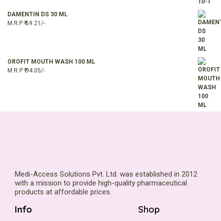
DAMENTIN DS 30 ML
M.R.P ₹ 69.21/-
OROFIT MOUTH WASH 100 ML
M.R.P ₹ 94.05/-
Medi-Access Solutions Pvt. Ltd. was established in 2012
with a mission to provide high-quality pharmaceutical
products at affordable prices.
Info
Shop