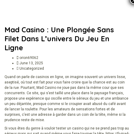
Mad Casino : Une Plongée Sans
Filet Dans L’univers Du Jeu En
Ligne
orion69062
June 13, 2025
Uncategorized
Quand on parle de casinos en ligne, on imagine souvent un univers lisse,
aseptisé, où tout est fait pour vous faire croire que la chance est au coin
de la rue. Pourtant, Mad Casino ne joue pas dans la même cour que ses
concurrents. Ce site, qui s’est taillé une place dans le paysage français,
propose une expérience qui oscille entre le sérieux du jeu et une ambiance
un peu déjantée, presque comme si le croupier avait abusé du café avant
de lancer la roulette. Pour les amateurs de sensations fortes et de
surprises, c’est une adresse à garder dans un coin de la tête, même si la
prudence reste de mise.
Si vous êtes du genre à vouloir tester un casino qui ne se prend pas trop au
sérieux mais qui sait quand même vous faire tourner la tête,
https://fr-mad-