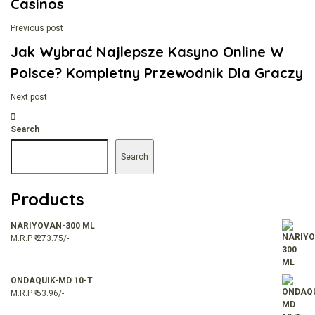
Casinos
Previous post
Jak Wybrać Najlepsze Kasyno Online W
Polsce? Kompletny Przewodnik Dla Graczy
Next post
Search
Search
Products
NARIYOVAN-300 ML
M.R.P ₹ 273.75/-
ONDAQUIK-MD 10-T
M.R.P ₹ 53.96/-