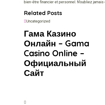
bien-être financier et personnel. N’oubliez jamais 
Related Posts
Uncategorized
Гама Казино
Онлайн – Gama
Casino Online –
Официальный
Сайт