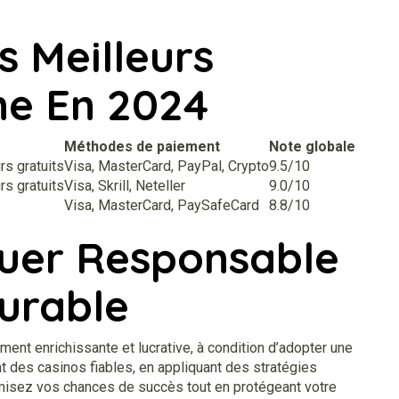
 Meilleurs
ne En 2024
Méthodes de paiement
Note globale
rs gratuits
Visa, MasterCard, PayPal, Crypto
9.5/10
rs gratuits
Visa, Skrill, Neteller
9.0/10
Visa, MasterCard, PaySafeCard
8.8/10
ouer Responsable
urable
ment enrichissante et lucrative, à condition d’adopter une
t des casinos fiables, en appliquant des stratégies
imisez vos chances de succès tout en protégeant votre