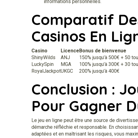
informations personnelles.
Comparatif Des
Casinos En Lig
Casino
Licence
Bonus de bienvenue
ShinyWilds
ANJ
150% jusqu’à 500€ + 50 tou
LuckySpin
MGA
100% jusqu’à 300€ + 30 tou
RoyalJackpot
UKGC
200% jusqu’à 400€
Conclusion : J
Pour Gagner D
Le jeu en ligne peut être une source de divertisse
démarche réfléchie et responsable. En choisissan
adaptées et en maîtrisant les risques, vous max