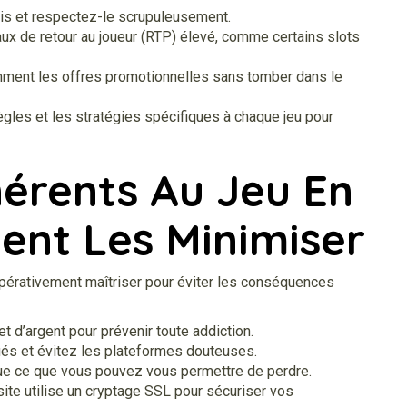
is et respectez-le scrupuleusement.
aux de retour au joueur (RTP) élevé, comme certains slots
mment les offres promotionnelles sans tomber dans le
gles et les stratégies spécifiques à chaque jeu pour
hérents Au Jeu En
ent Les Minimiser
impérativement maîtriser pour éviter les conséquences
 d’argent pour prévenir toute addiction.
iés et évitez les plateformes douteuses.
e ce que vous pouvez vous permettre de perdre.
site utilise un cryptage SSL pour sécuriser vos