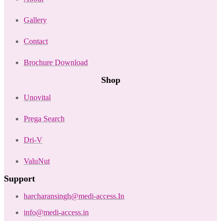
Gallery
Contact
Brochure Download
Shop
Unovital
Prega Search
Dri-V
ValuNut
Support
harcharansingh@medi-access.In
info@medi-access.in