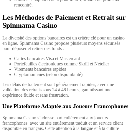
rencontré.
Les Méthodes de Paiement et Retrait sur
Spinmama Casino
La diversité des options bancaires est un critère clé pour un casino
en ligne. Spinmama Casino propose plusieurs moyens sécurisés
pour déposer et retirer des fonds :
Cartes bancaires Visa et Mastercard
Portefeuilles électroniques comme Skrill et Neteller
Virements bancaires rapides
Cryptomonnaies (selon disponibilité)
Les délais de traitement sont généralement rapides, avec une
validation des retraits sous 24 à 48 heures, garantissant une
expérience fluide et sans frustration.
Une Plateforme Adaptée aux Joueurs Francophones
Spinmama Casino s’adresse particulièrement aux joueurs
francophones, avec un site entièrement traduit et un service client
disponible en français. Cette attention à la langue et à la culture