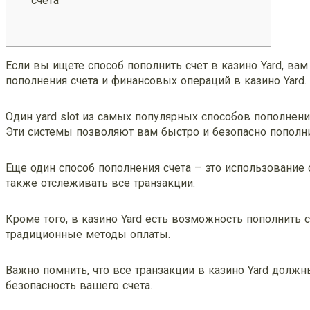
счета
Если вы ищете способ пополнить счет в казино Yard, ва
пополнения счета и финансовых операций в казино Yard.
Один
yard slot
из самых популярных способов пополнения с
Эти системы позволяют вам быстро и безопасно пополнит
Еще один способ пополнения счета – это использование он
также отслеживать все транзакции.
Кроме того, в казино Yard есть возможность пополнить
традиционные методы оплаты.
Важно помнить, что все транзакции в казино Yard долж
безопасность вашего счета.