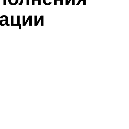
рации