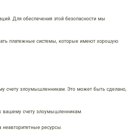
ций. Для обеспечения этой безопасности мы
вать платежные системы, которые имеют хорошую
му счету злоумышленникам. Это может быть сделано,
 к вашему счету злоумышленникам.
 неавторитетные ресурсы.