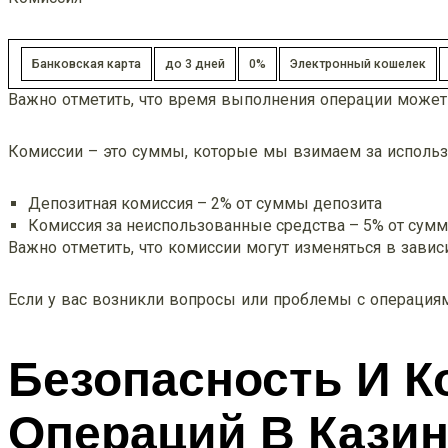
Банковская карта
до 3 дней
0%
Электронный кошелек
Важно отметить, что время выполнения операции может 
Комиссии – это суммы, которые мы взимаем за использ
Депозитная комиссия – 2% от суммы депозита
Комиссия за неиспользованные средства – 5% от сум
Важно отметить, что комиссии могут изменяться в зависи
Если у вас возникли вопросы или проблемы с операциям
Безопасность И 
Операций В Казин