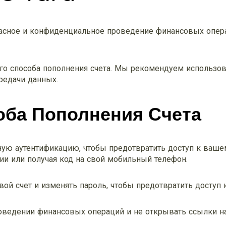
пасное и конфиденциальное проведение финансовых опера
го способа пополнения счета. Мы рекомендуем использо
редачи данных.
оба Пополнения Счета
ую аутентификацию, чтобы предотвратить доступ к ваше
и или получая код на свой мобильный телефон.
ой счет и изменять пароль, чтобы предотвратить доступ
ведении финансовых операций и не открывать ссылки на