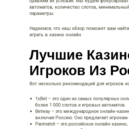
сравним их условия. Мы будем фокусировать
автоматов, количество слотов, минимальны
параметры.
Надеемся, что наш обзор поможет вам найти
играть в казино онлайн.
Лучшие Казин
Игроков Из Р
Вот несколько рекомендаций для игроков из
1xBet – это один из самых популярных онл
более 1 000 слотов и игровых автоматов.
Betway – это международное онлайн-казино
включая Россию. Оно предлагает игрокам 
Parimatch – это российское онлайн-казино,