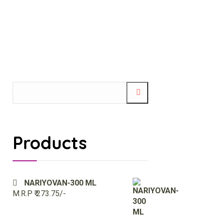
Products
NARIYOVAN-300 ML
M.R.P ₹ 273.75/-