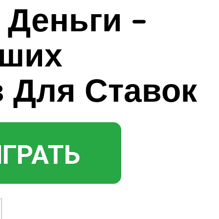
 Деньги –
чших
 Для Ставок
ГРАТЬ