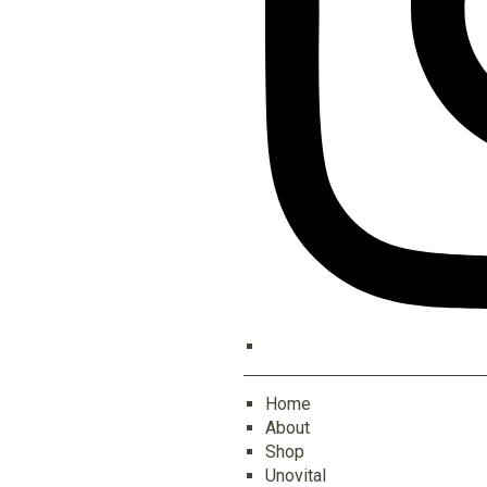
Home
About
Shop
Unovital