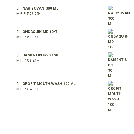
NARIYOVAN-300 ML
M.R.P ₹ 273.75/-
ONDAQUIK-MD 10-T
M.R.P ₹ 53.96/-
DAMENTIN DS 30 ML
M.R.P ₹ 69.21/-
OROFIT MOUTH WASH 100 ML
M.R.P ₹ 94.05/-