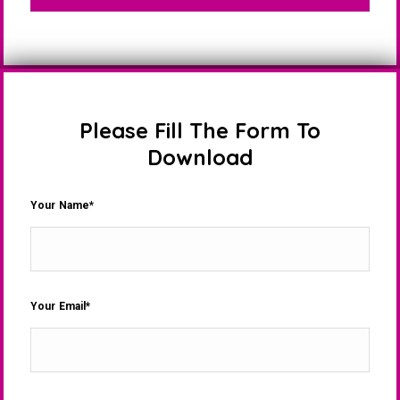
Please Fill The Form To
Download
Your Name*
Your Email*