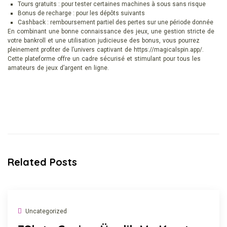
Tours gratuits : pour tester certaines machines à sous sans risque
Bonus de recharge : pour les dépôts suivants
Cashback : remboursement partiel des pertes sur une période donnée
En combinant une bonne connaissance des jeux, une gestion stricte de
votre bankroll et une utilisation judicieuse des bonus, vous pourrez
pleinement profiter de l’univers captivant de
https://magicalspin.app/
.
Cette plateforme offre un cadre sécurisé et stimulant pour tous les
amateurs de jeux d’argent en ligne.
Related Posts
Uncategorized