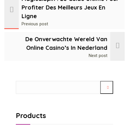
Profiter Des Meilleurs Jeux En
Ligne
Previous post
De Onverwachte Wereld Van
Online Casino’s In Nederland
Next post
Products