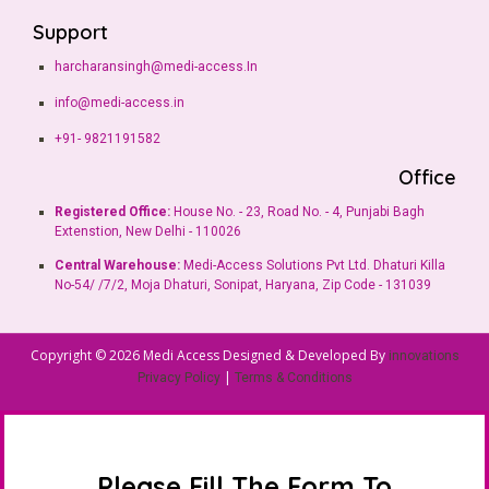
Support
harcharansingh@medi-access.In
info@medi-access.in
+91- 9821191582
Office
Registered Office:
House No. - 23, Road No. - 4, Punjabi Bagh
Extenstion, New Delhi - 110026
Central Warehouse:
Medi-Access Solutions Pvt Ltd. Dhaturi Killa
No-54/ /7/2, Moja Dhaturi, Sonipat, Haryana, Zip Code - 131039
Copyright © 2026 Medi Access Designed & Developed By
innovations
|
Privacy Policy
Terms & Conditions
Please Fill The Form To