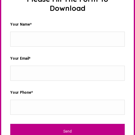
Download
Your Name*
Your Email*
Your Phone*