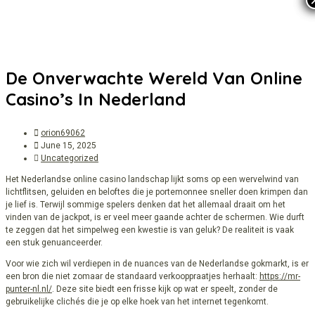
De Onverwachte Wereld Van Online
Casino’s In Nederland
orion69062
June 15, 2025
Uncategorized
Het Nederlandse online casino landschap lijkt soms op een wervelwind van
lichtflitsen, geluiden en beloftes die je portemonnee sneller doen krimpen dan
je lief is. Terwijl sommige spelers denken dat het allemaal draait om het
vinden van de jackpot, is er veel meer gaande achter de schermen. Wie durft
te zeggen dat het simpelweg een kwestie is van geluk? De realiteit is vaak
een stuk genuanceerder.
Voor wie zich wil verdiepen in de nuances van de Nederlandse gokmarkt, is er
een bron die niet zomaar de standaard verkooppraatjes herhaalt:
https://mr-
punter-nl.nl/
. Deze site biedt een frisse kijk op wat er speelt, zonder de
gebruikelijke clichés die je op elke hoek van het internet tegenkomt.