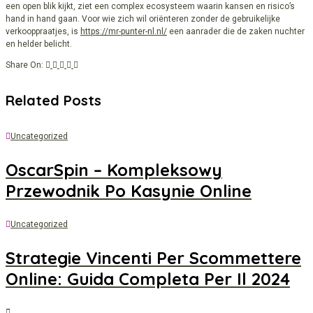
een open blik kijkt, ziet een complex ecosysteem waarin kansen en risico’s
hand in hand gaan. Voor wie zich wil oriënteren zonder de gebruikelijke
verkooppraatjes, is
https://mr-punter-nl.nl/
een aanrader die de zaken nuchter
en helder belicht.
Share On:
Related Posts
Uncategorized
OscarSpin – Kompleksowy
Przewodnik Po Kasynie Online
Uncategorized
Strategie Vincenti Per Scommettere
Online: Guida Completa Per Il 2024