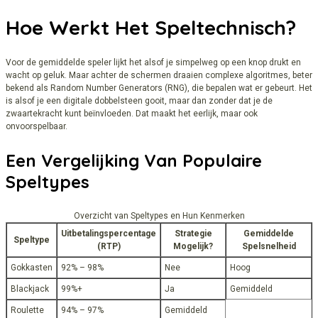
Hoe Werkt Het Speltechnisch?
Voor de gemiddelde speler lijkt het alsof je simpelweg op een knop drukt en
wacht op geluk. Maar achter de schermen draaien complexe algoritmes, beter
bekend als Random Number Generators (RNG), die bepalen wat er gebeurt. Het
is alsof je een digitale dobbelsteen gooit, maar dan zonder dat je de
zwaartekracht kunt beïnvloeden. Dat maakt het eerlijk, maar ook
onvoorspelbaar.
Een Vergelijking Van Populaire
Speltypes
Overzicht van Speltypes en Hun Kenmerken
Uitbetalingspercentage
Strategie
Gemiddelde
Speltype
(RTP)
Mogelijk?
Spelsnelheid
Gokkasten
92% – 98%
Nee
Hoog
Blackjack
99%+
Ja
Gemiddeld
Roulette
94% – 97%
Gemiddeld