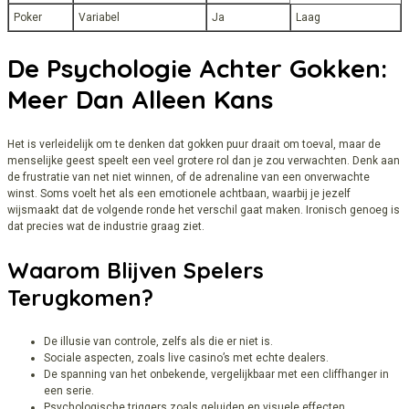
Poker
Variabel
Ja
Laag
De Psychologie Achter Gokken:
Meer Dan Alleen Kans
Het is verleidelijk om te denken dat gokken puur draait om toeval, maar de
menselijke geest speelt een veel grotere rol dan je zou verwachten. Denk aan
de frustratie van net niet winnen, of de adrenaline van een onverwachte
winst. Soms voelt het als een emotionele achtbaan, waarbij je jezelf
wijsmaakt dat de volgende ronde het verschil gaat maken. Ironisch genoeg is
dat precies wat de industrie graag ziet.
Waarom Blijven Spelers
Terugkomen?
De illusie van controle, zelfs als die er niet is.
Sociale aspecten, zoals live casino’s met echte dealers.
De spanning van het onbekende, vergelijkbaar met een cliffhanger in
een serie.
Psychologische triggers zoals geluiden en visuele effecten.