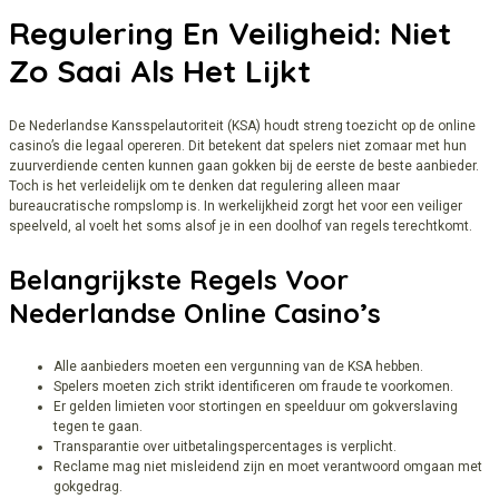
Regulering En Veiligheid: Niet
Zo Saai Als Het Lijkt
De Nederlandse Kansspelautoriteit (KSA) houdt streng toezicht op de online
casino’s die legaal opereren. Dit betekent dat spelers niet zomaar met hun
zuurverdiende centen kunnen gaan gokken bij de eerste de beste aanbieder.
Toch is het verleidelijk om te denken dat regulering alleen maar
bureaucratische rompslomp is. In werkelijkheid zorgt het voor een veiliger
speelveld, al voelt het soms alsof je in een doolhof van regels terechtkomt.
Belangrijkste Regels Voor
Nederlandse Online Casino’s
Alle aanbieders moeten een vergunning van de KSA hebben.
Spelers moeten zich strikt identificeren om fraude te voorkomen.
Er gelden limieten voor stortingen en speelduur om gokverslaving
tegen te gaan.
Transparantie over uitbetalingspercentages is verplicht.
Reclame mag niet misleidend zijn en moet verantwoord omgaan met
gokgedrag.