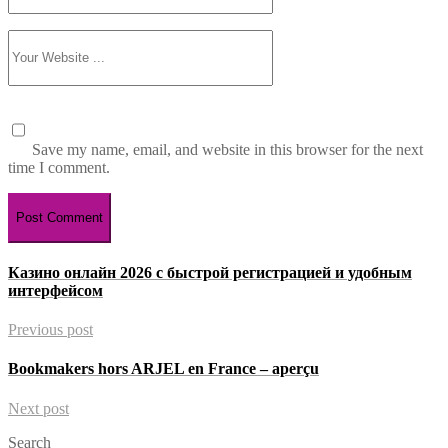
Save my name, email, and website in this browser for the next
time I comment.
Казино онлайн 2026 с быстрой регистрацией и удобным
интерфейсом
Previous post
Bookmakers hors ARJEL en France – aperçu
Next post
Search