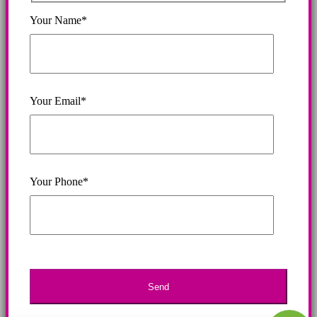
Your Name*
Your Email*
Your Phone*