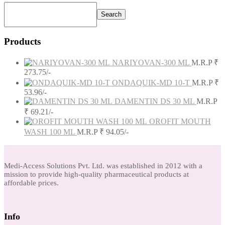
Search
Products
NARIYOVAN-300 ML
M.R.P ₹
273.75/-
ONDAQUIK-MD 10-T
M.R.P ₹
53.96/-
DAMENTIN DS 30 ML
M.R.P
₹ 69.21/-
OROFIT MOUTH
WASH 100 ML
M.R.P ₹ 94.05/-
Medi-Access Solutions Pvt. Ltd. was established in 2012 with a
mission to provide high-quality pharmaceutical products at
affordable prices.
Info