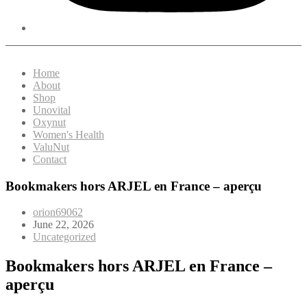
Home
About
Shop
Unovital
Oxynut
Women's Health
ValuNut
Contact
Bookmakers hors ARJEL en France – aperçu
orion69062
June 22, 2026
Uncategorized
Bookmakers hors ARJEL en France –
aperçu