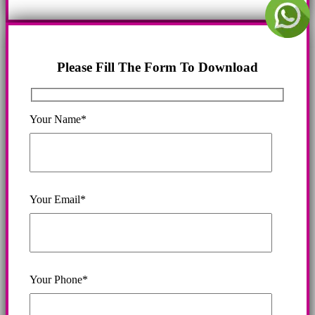
Please Fill The Form To Download
Your Name*
Your Email*
Your Phone*