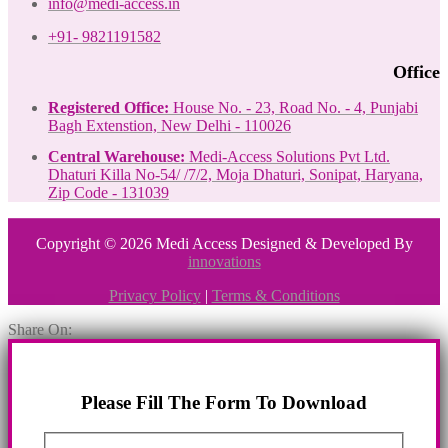
info@medi-access.in
+91- 9821191582
Office
Registered Office:
House No. - 23, Road No. - 4, Punjabi
Bagh Extenstion, New Delhi - 110026
Central Warehouse:
Medi-Access Solutions Pvt Ltd.
Dhaturi Killa No-54/ /7/2, Moja Dhaturi, Sonipat, Haryana,
Zip Code - 131039
Copyright © 2026 Medi Access Designed & Developed By
innovations
Privacy Policy
|
Terms & Conditions
Share On:
Please Fill The Form To Download