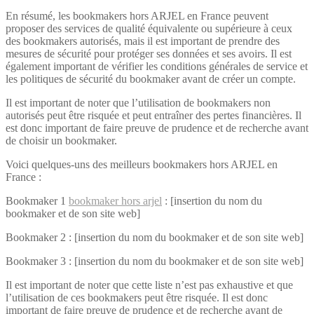
En résumé, les bookmakers hors ARJEL en France peuvent
proposer des services de qualité équivalente ou supérieure à ceux
des bookmakers autorisés, mais il est important de prendre des
mesures de sécurité pour protéger ses données et ses avoirs. Il est
également important de vérifier les conditions générales de service et
les politiques de sécurité du bookmaker avant de créer un compte.
Il est important de noter que l’utilisation de bookmakers non
autorisés peut être risquée et peut entraîner des pertes financières. Il
est donc important de faire preuve de prudence et de recherche avant
de choisir un bookmaker.
Voici quelques-uns des meilleurs bookmakers hors ARJEL en
France :
Bookmaker 1
bookmaker hors arjel
: [insertion du nom du
bookmaker et de son site web]
Bookmaker 2 : [insertion du nom du bookmaker et de son site web]
Bookmaker 3 : [insertion du nom du bookmaker et de son site web]
Il est important de noter que cette liste n’est pas exhaustive et que
l’utilisation de ces bookmakers peut être risquée. Il est donc
important de faire preuve de prudence et de recherche avant de