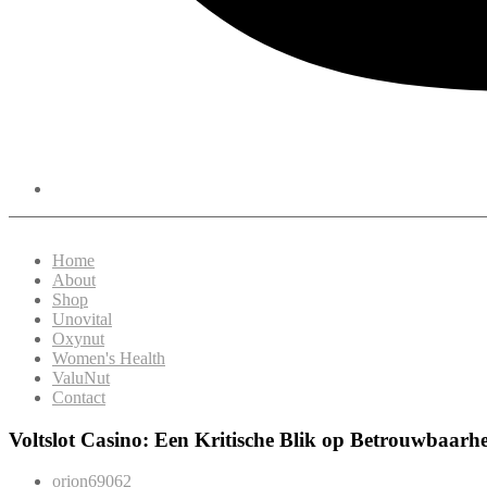
Home
About
Shop
Unovital
Oxynut
Women's Health
ValuNut
Contact
Voltslot Casino: Een Kritische Blik op Betrouwbaarhe
orion69062