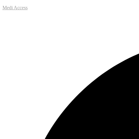
Medi Access