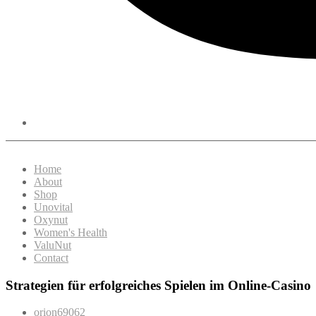
Home
About
Shop
Unovital
Oxynut
Women's Health
ValuNut
Contact
Strategien für erfolgreiches Spielen im Online-Casino
orion69062