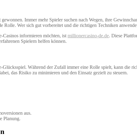
tät gewonnen. Immer mehr Spieler suchen nach Wegen, ihre Gewinnchanc
de Rolle. Wer sich gut vorbereitet und die richtigen Techniken anwend
ne-Casinos informieren möchten, ist
millionercasino-de.de
. Diese Plattf
erfahrenen Spielern helfen können.
e-Glücksspiel. Während der Zufall immer eine Rolle spielt, kann die 
abei, das Risiko zu minimieren und den Einsatz gezielt zu steuern.
moversionen aus.
ge Planung.
en