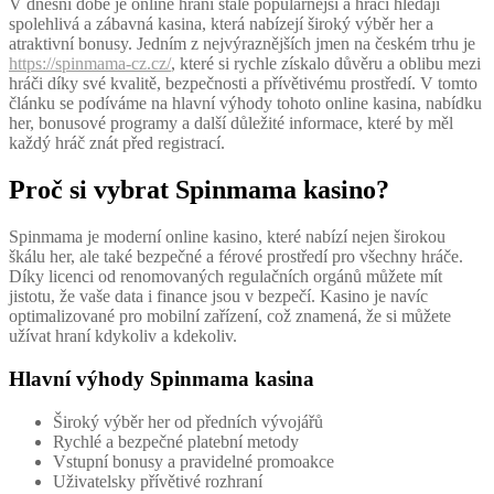
V dnešní době je online hraní stále populárnější a hráči hledají
spolehlivá a zábavná kasina, která nabízejí široký výběr her a
atraktivní bonusy. Jedním z nejvýraznějších jmen na českém trhu je
https://spinmama-cz.cz/
, které si rychle získalo důvěru a oblibu mezi
hráči díky své kvalitě, bezpečnosti a přívětivému prostředí. V tomto
článku se podíváme na hlavní výhody tohoto online kasina, nabídku
her, bonusové programy a další důležité informace, které by měl
každý hráč znát před registrací.
Proč si vybrat Spinmama kasino?
Spinmama je moderní online kasino, které nabízí nejen širokou
škálu her, ale také bezpečné a férové prostředí pro všechny hráče.
Díky licenci od renomovaných regulačních orgánů můžete mít
jistotu, že vaše data i finance jsou v bezpečí. Kasino je navíc
optimalizované pro mobilní zařízení, což znamená, že si můžete
užívat hraní kdykoliv a kdekoliv.
Hlavní výhody Spinmama kasina
Široký výběr her od předních vývojářů
Rychlé a bezpečné platební metody
Vstupní bonusy a pravidelné promoakce
Uživatelsky přívětivé rozhraní