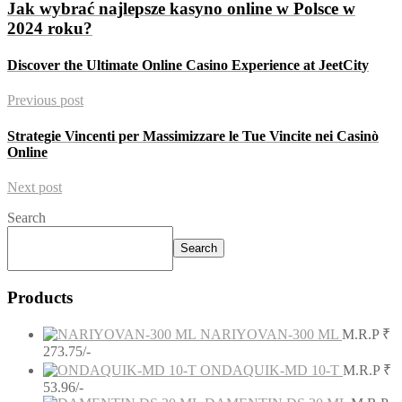
Jak wybrać najlepsze kasyno online w Polsce w
2024 roku?
Discover the Ultimate Online Casino Experience at JeetCity
Previous post
Strategie Vincenti per Massimizzare le Tue Vincite nei Casinò
Online
Next post
Search
Search
Products
NARIYOVAN-300 ML
M.R.P ₹
273.75/-
ONDAQUIK-MD 10-T
M.R.P ₹
53.96/-