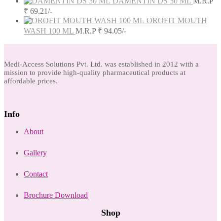
DAMENTIN DS 30 ML
M.R.P
₹ 69.21/-
OROFIT MOUTH
WASH 100 ML
M.R.P ₹ 94.05/-
Medi-Access Solutions Pvt. Ltd. was established in 2012 with a
mission to provide high-quality pharmaceutical products at
affordable prices.
Info
About
Gallery
Contact
Brochure Download
Shop