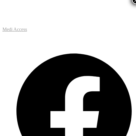
Medi Access