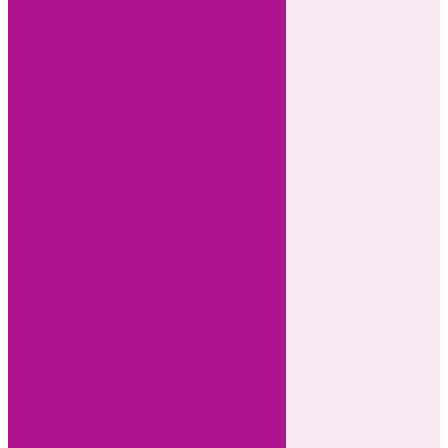
Info
About
Gallery
Contact
Brochure Download
Shop
Unovital
Prega Search
Dri-V
ValuNut
Support