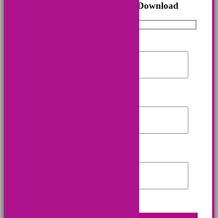
Please Fill The Form To Download
Your Name*
Your Email*
Your Phone*