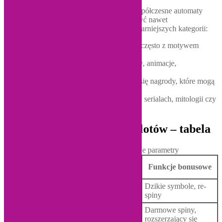
Sloty to nie tylko owocówki i siódemki. Współczesne automaty
oferują różnorodność, która potrafi zaskoczyć nawet
doświadczonych graczy. Oto kilka najpopularniejszych kategorii:
Klasyczne sloty – proste, trzy bębny, często z motywem
owoców
Wideo sloty – pięć lub więcej bębnów, animacje,
rozbudowane funkcje
Progresywne jackpoty – kumulujące się nagrody, które mogą
sięgnąć milionów
Tematyczne sloty – oparte na filmach, serialach, mitologii czy
muzyce
Porównanie popularnych slotów – tabela
Wybrane sloty i ich podstawowe parametry
Nazwa
Linie
RTP
Zmienność
Funkcje bonusowe
slotu
wypłat
Dzikie symbole, re-
Starburst
96,1%
Niska
10
spiny
Darmowe spiny,
Book of
96,21%
Wysoka
10
rozszerzający się