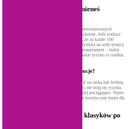
RTP i zmienność – co powinieneś
wiedzieć?
RTP to wskaźnik, który mówi, ile procent zainwestowanych
pieniędzy slot oddaje graczowi w dłuższym okresie. Jeśli widzisz
slot z RTP na poziomie 96%, nie oznacza to, że za każde 100
złotych dostaniesz 96 zł z powrotem – to statystyka na setki tysięcy
spinów. Zmienność natomiast to trochę jak temperament – niskie
ryzyko to częste, ale mniejsze wygrane, wysokie ryzyko to rzadkie,
ale potencjalnie większe nagrody.
Jak wybrać slot pod swoje preferencje?
Jeśli nie masz nerwów ze stali, lepiej postawić na niską lub średnią
zmienność. Dla tych, którzy lubią adrenalinę i nie boją się ryzyka,
sloty o wysokiej zmienności mogą być bardziej pociągające. Warto
też zwrócić uwagę na RTP – im wyższy, tym teoretycznie lepiej dla
gracza.
Popularne typy slotów – od klasyków po
nowoczesne cuda