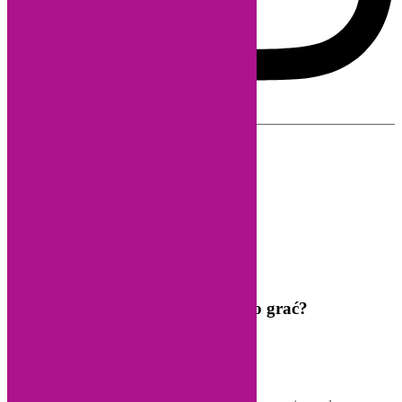
Home
About
Shop
Unovital
Oxynut
Women's Health
ValuNut
Contact
Sloty online – czy naprawdę warto grać?
orion69062
June 13, 2025
Uncategorized