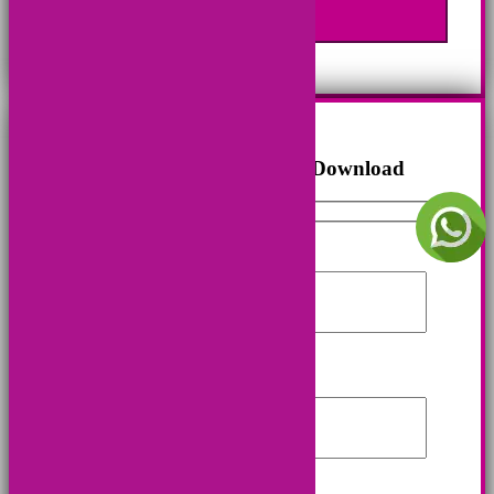
Please Fill The Form To Download
Your Name*
Your Email*