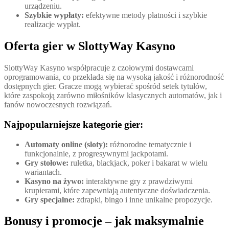
urządzeniu.
Szybkie wypłaty:
efektywne metody płatności i szybkie
realizacje wypłat.
Oferta gier w SlottyWay Kasyno
SlottyWay Kasyno współpracuje z czołowymi dostawcami
oprogramowania, co przekłada się na wysoką jakość i różnorodność
dostępnych gier. Gracze mogą wybierać spośród setek tytułów,
które zaspokoją zarówno miłośników klasycznych automatów, jak i
fanów nowoczesnych rozwiązań.
Najpopularniejsze kategorie gier:
Automaty online (sloty):
różnorodne tematycznie i
funkcjonalnie, z progresywnymi jackpotami.
Gry stołowe:
ruletka, blackjack, poker i bakarat w wielu
wariantach.
Kasyno na żywo:
interaktywne gry z prawdziwymi
krupierami, które zapewniają autentyczne doświadczenia.
Gry specjalne:
zdrapki, bingo i inne unikalne propozycje.
Bonusy i promocje – jak maksymalnie