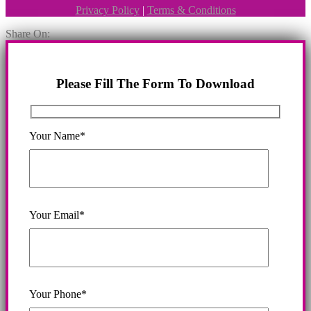
Privacy Policy
|
Terms & Conditions
Share On:
Please Fill The Form To Download
Your Name*
Your Email*
Your Phone*