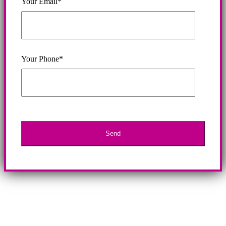
Your Email*
Your Phone*