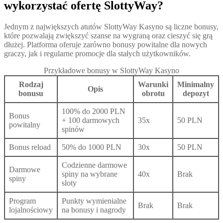
wykorzystać ofertę SlottyWay?
Jednym z największych atutów SlottyWay Kasyno są liczne bonusy,
które pozwalają zwiększyć szanse na wygraną oraz cieszyć się grą
dłużej. Platforma oferuje zarówno bonusy powitalne dla nowych
graczy, jak i regularne promocje dla stałych użytkowników.
Przykładowe bonusy w SlottyWay Kasyno
Rodzaj
Warunki
Minimalny
Opis
bonusu
obrotu
depozyt
100% do 2000 PLN
Bonus
+ 100 darmowych
35x
50 PLN
powitalny
spinów
Bonus reload
50% do 1000 PLN
30x
50 PLN
Codzienne darmowe
Darmowe
spiny na wybrane
40x
Brak
spiny
sloty
Program
Punkty wymienialne
Brak
Brak
lojalnościowy
na bonusy i nagrody