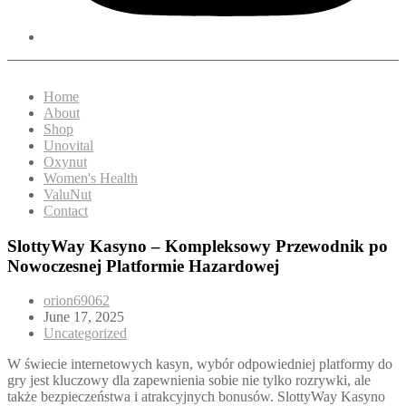
Home
About
Shop
Unovital
Oxynut
Women's Health
ValuNut
Contact
SlottyWay Kasyno – Kompleksowy Przewodnik po
Nowoczesnej Platformie Hazardowej
orion69062
June 17, 2025
Uncategorized
W świecie internetowych kasyn, wybór odpowiedniej platformy do
gry jest kluczowy dla zapewnienia sobie nie tylko rozrywki, ale
także bezpieczeństwa i atrakcyjnych bonusów. SlottyWay Kasyno