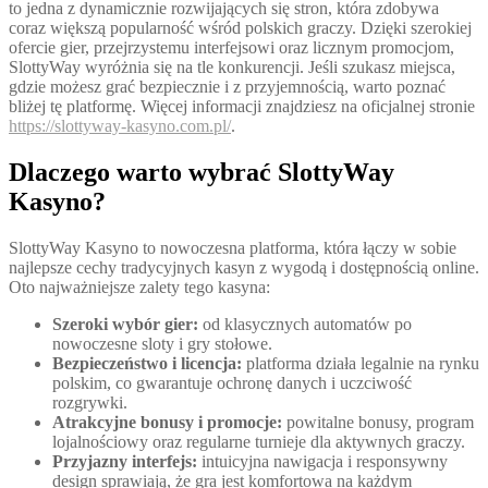
to jedna z dynamicznie rozwijających się stron, która zdobywa
coraz większą popularność wśród polskich graczy. Dzięki szerokiej
ofercie gier, przejrzystemu interfejsowi oraz licznym promocjom,
SlottyWay wyróżnia się na tle konkurencji. Jeśli szukasz miejsca,
gdzie możesz grać bezpiecznie i z przyjemnością, warto poznać
bliżej tę platformę. Więcej informacji znajdziesz na oficjalnej stronie
https://slottyway-kasyno.com.pl/
.
Dlaczego warto wybrać SlottyWay
Kasyno?
SlottyWay Kasyno to nowoczesna platforma, która łączy w sobie
najlepsze cechy tradycyjnych kasyn z wygodą i dostępnością online.
Oto najważniejsze zalety tego kasyna:
Szeroki wybór gier:
od klasycznych automatów po
nowoczesne sloty i gry stołowe.
Bezpieczeństwo i licencja:
platforma działa legalnie na rynku
polskim, co gwarantuje ochronę danych i uczciwość
rozgrywki.
Atrakcyjne bonusy i promocje:
powitalne bonusy, program
lojalnościowy oraz regularne turnieje dla aktywnych graczy.
Przyjazny interfejs:
intuicyjna nawigacja i responsywny
design sprawiają, że gra jest komfortowa na każdym