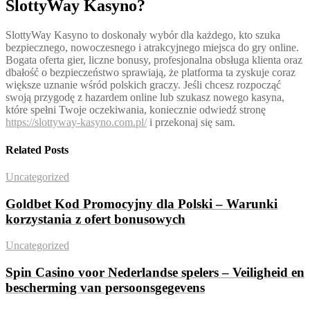
SlottyWay Kasyno?
SlottyWay Kasyno to doskonały wybór dla każdego, kto szuka
bezpiecznego, nowoczesnego i atrakcyjnego miejsca do gry online.
Bogata oferta gier, liczne bonusy, profesjonalna obsługa klienta oraz
dbałość o bezpieczeństwo sprawiają, że platforma ta zyskuje coraz
większe uznanie wśród polskich graczy. Jeśli chcesz rozpocząć
swoją przygodę z hazardem online lub szukasz nowego kasyna,
które spełni Twoje oczekiwania, koniecznie odwiedź stronę
https://slottyway-kasyno.com.pl/
i przekonaj się sam.
Related Posts
Uncategorized
Goldbet Kod Promocyjny dla Polski – Warunki
korzystania z ofert bonusowych
Uncategorized
Spin Casino voor Nederlandse spelers – Veiligheid en
bescherming van persoonsgegevens