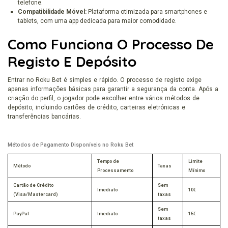
telefone.
Compatibilidade Móvel:
Plataforma otimizada para smartphones e
tablets, com uma app dedicada para maior comodidade.
Como Funciona O Processo De
Registo E Depósito
Entrar no Roku Bet é simples e rápido. O processo de registo exige
apenas informações básicas para garantir a segurança da conta. Após a
criação do perfil, o jogador pode escolher entre vários métodos de
depósito, incluindo cartões de crédito, carteiras eletrónicas e
transferências bancárias.
Métodos de Pagamento Disponíveis no Roku Bet
Tempo de
Limite
Método
Taxas
Processamento
Mínimo
Cartão de Crédito
Sem
Imediato
10€
(Visa/Mastercard)
taxas
Sem
PayPal
Imediato
15€
taxas