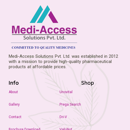
Medi-Access Solutions Pvt. Ltd. was established in 2012
with a mission to provide high-quality pharmaceutical
products at affordable prices.
Info
Shop
About
Unovital
Gallery
Prega Search
Contact
Dri-V
Brochure Download
ValuNut