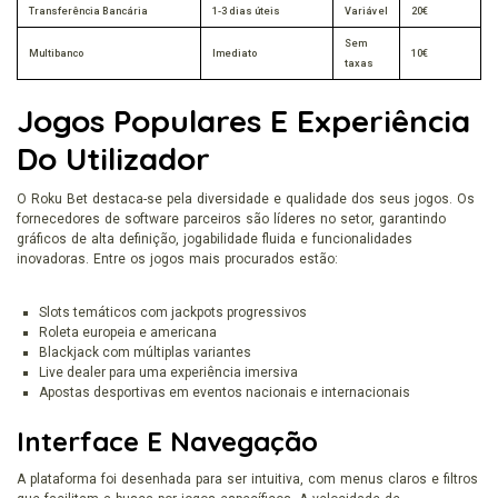
Transferência Bancária
1-3 dias úteis
Variável
20€
Sem
Multibanco
Imediato
10€
taxas
Jogos Populares E Experiência
Do Utilizador
O Roku Bet destaca-se pela diversidade e qualidade dos seus jogos. Os
fornecedores de software parceiros são líderes no setor, garantindo
gráficos de alta definição, jogabilidade fluida e funcionalidades
inovadoras. Entre os jogos mais procurados estão:
Slots temáticos com jackpots progressivos
Roleta europeia e americana
Blackjack com múltiplas variantes
Live dealer para uma experiência imersiva
Apostas desportivas em eventos nacionais e internacionais
Interface E Navegação
A plataforma foi desenhada para ser intuitiva, com menus claros e filtros