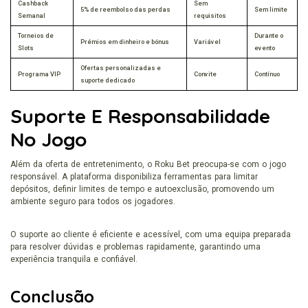
Cashback
Sem
5% de reembolso das perdas
Sem limite
Semanal
requisitos
Torneios de
Durante o
Prémios em dinheiro e bónus
Variável
Slots
evento
Ofertas personalizadas e
Programa VIP
Convite
Contínuo
suporte dedicado
Suporte E Responsabilidade
No Jogo
Além da oferta de entretenimento, o Roku Bet preocupa-se com o jogo
responsável. A plataforma disponibiliza ferramentas para limitar
depósitos, definir limites de tempo e autoexclusão, promovendo um
ambiente seguro para todos os jogadores.
O suporte ao cliente é eficiente e acessível, com uma equipa preparada
para resolver dúvidas e problemas rapidamente, garantindo uma
experiência tranquila e confiável.
Conclusão