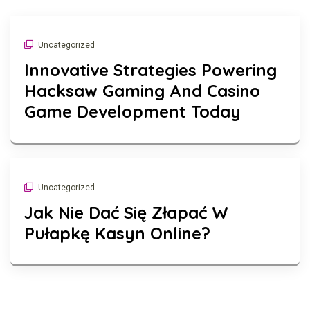
Uncategorized
Innovative Strategies Powering
Hacksaw Gaming And Casino
Game Development Today
Uncategorized
Jak Nie Dać Się Złapać W
Pułapkę Kasyn Online?