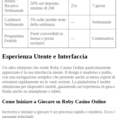
Bonus
50% sul deposito
Ricarica
25x
7 giorni
minimo di 20€
Settimanale
Cashback
5% sulle perdite nette
—
Settimanale
Settimanale
della settimana
Punti convertibili in
Programma
bonus e premi
—
Continuativa
Fedeltà
esclusivi
Esperienza Utente e Interfaccia
Un altro elemento che rende Roby Casino Online particolarmente
apprezzato è la sua interfaccia utente. Il design è moderno e pulito,
con una navigazione semplice che permette anche ai meno esperti di
orientarsi rapidamente tra le varie sezioni. La piattaforma è inoltre
ottimizzata per dispositivi mobili, garantendo un’esperienza di gioco
fluida anche su smartphone e tablet.
Come Iniziare a Giocare su Roby Casino Online
Iscriversi e iniziare a giocare è un processo rapido e intuitivo. Ecco i
passaggi principali: