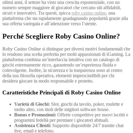
ultimi anni, il settore ha visto una crescita esponenziale, con un
numero sempre maggiore di giocatori che cercano siti affidabili,
sicuri e innovativi. Tra questi, spicca
roby casino online
, una
piattaforma che sta rapidamente guadagnando popolarità grazie alla
sua offerta variegata e all’attenzione verso l’utente.
Perché Scegliere Roby Casino Online?
Roby Casino Online si distingue per diversi motivi fondamentali che
lo rendono una scelta preferita per molti appassionati di iGaming. La
piattaforma combina un’interfaccia intuitiva con un catalogo di
giochi estremamente ricco, garantendo un’esperienza fluida e
coinvolgente. Inoltre, la sicurezza e la trasparenza sono al centro
della sua filosofia operativa, elementi imprescindibili per chi
desidera giocare in modo responsabile e protetto.
Caratteristiche Principali di Roby Casino Online
Varietà di Giochi:
Slot, giochi da tavolo, poker, roulette e
molto altro, con titoli delle migliori software house.
Bonus e Promozioni:
Offerte competitive per nuovi iscritti e
programmi fedeltà per premiare i giocatori abituali.
Assistenza Clienti:
Supporto disponibile 24/7 tramite chat
live, email e telefono.