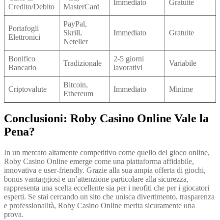
Immediato
Gratuite
Credito/Debito
MasterCard
PayPal,
Portafogli
Skrill,
Immediato
Gratuite
Elettronici
Neteller
Bonifico
2-5 giorni
Tradizionale
Variabile
Bancario
lavorativi
Bitcoin,
Criptovalute
Immediato
Minime
Ethereum
Conclusioni: Roby Casino Online Vale la
Pena?
In un mercato altamente competitivo come quello del gioco online,
Roby Casino Online emerge come una piattaforma affidabile,
innovativa e user-friendly. Grazie alla sua ampia offerta di giochi,
bonus vantaggiosi e un’attenzione particolare alla sicurezza,
rappresenta una scelta eccellente sia per i neofiti che per i giocatori
esperti. Se stai cercando un sito che unisca divertimento, trasparenza
e professionalità, Roby Casino Online merita sicuramente una
prova.