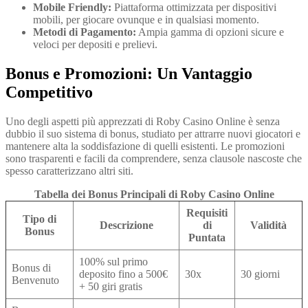
Mobile Friendly:
Piattaforma ottimizzata per dispositivi
mobili, per giocare ovunque e in qualsiasi momento.
Metodi di Pagamento:
Ampia gamma di opzioni sicure e
veloci per depositi e prelievi.
Bonus e Promozioni: Un Vantaggio
Competitivo
Uno degli aspetti più apprezzati di Roby Casino Online è senza
dubbio il suo sistema di bonus, studiato per attrarre nuovi giocatori e
mantenere alta la soddisfazione di quelli esistenti. Le promozioni
sono trasparenti e facili da comprendere, senza clausole nascoste che
spesso caratterizzano altri siti.
Tabella dei Bonus Principali di Roby Casino Online
Requisiti
Tipo di
Descrizione
di
Validità
Bonus
Puntata
100% sul primo
Bonus di
deposito fino a 500€
30x
30 giorni
Benvenuto
+ 50 giri gratis