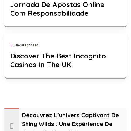
Jornada De Apostas Online
Com Responsabilidade
Uncategorized
Discover The Best Incognito
Casinos In The UK
Découvrez L’univers Captivant De
Shiny Wilds : Une Expérience De