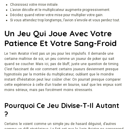
Choisissez votre mise initiale.
L’avion décolle et le multiplicateur augmente progressivement.
Décidez quand retirer votre mise pour multiplier votre gain.
Si vous attendez trop longtemps, l’avion s’envole et vous perdez tout.
Un Jeu Qui Joue Avec Votre
Patience Et Votre Sang-Froid
Le 1win Aviator n’est pas un jeu pour les impulsifs. Il demande une
certaine maîtrise de soi, un peu comme un joueur de poker qui sait
quand se coucher. Mais ici, pas de bluff, juste une question de timing.
C’est fascinant de voir comment certains joueurs deviennent presque
hypnotisés par la montée du multiplicateur, oubliant que le moindre
instant d’hésitation peut leur coûter cher. On pourrait presque comparer
cette expérience à celle d’un trader en bourse, sauf que les enjeux sont
moins sérieux, mais pas forcément moins stressants.
Pourquoi Ce Jeu Divise-T-Il Autant
?
Certains le voient comme un simple jeu de hasard déguisé, d’autres