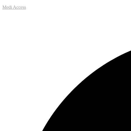
Medi Access