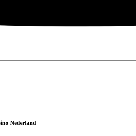
sino Nederland