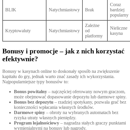
Coraz
BLIK
Natychmiastowy
Brak
bardziej
popularny
Zależne
Nieliczne
Kryptowaluty
Natychmiastowy
od
kasyna
platformy
Bonusy i promocje – jak z nich korzystać
efektywnie?
Bonusy w kasynach online to doskonały sposób na zwiększenie
kapitału do gry, jednak warto znać zasady ich wykorzystania.
Najpopularniejsze typy bonusów to:
Bonus powitalny
– najczęściej oferowany nowym graczom,
może obejmować dopasowanie depozytu lub darmowe spiny.
Bonus bez depozytu
– rzadziej spotykany, pozwala grać bez
konieczności wpłacania własnych środków.
Darmowe spiny
– obroty na wybranych automatach bez
ryzyka utraty własnych pieniędzy.
Program lojalnościowy
– nagradza stałych graczy punktami
wymienialnymi na bonusy lub nagrody.