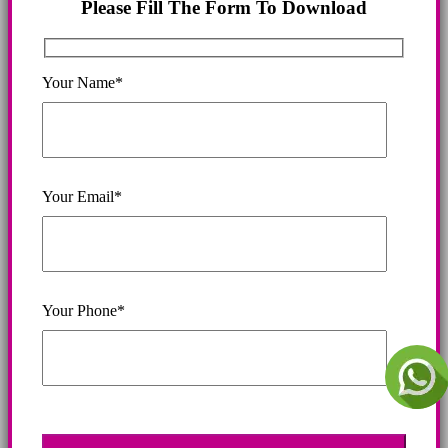
Please Fill The Form To Download
Your Name*
Your Email*
Your Phone*