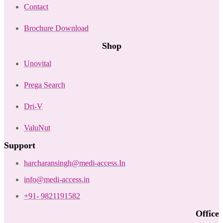
Contact
Brochure Download
Shop
Unovital
Prega Search
Dri-V
ValuNut
Support
harcharansingh@medi-access.In
info@medi-access.in
+91- 9821191582
Office