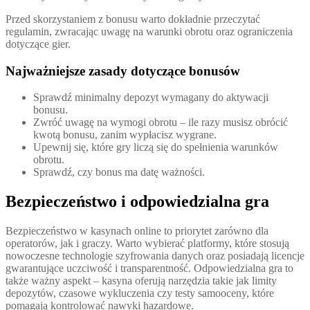
Przed skorzystaniem z bonusu warto dokładnie przeczytać
regulamin, zwracając uwagę na warunki obrotu oraz ograniczenia
dotyczące gier.
Najważniejsze zasady dotyczące bonusów
Sprawdź minimalny depozyt wymagany do aktywacji
bonusu.
Zwróć uwagę na wymogi obrotu – ile razy musisz obrócić
kwotą bonusu, zanim wypłacisz wygrane.
Upewnij się, które gry liczą się do spełnienia warunków
obrotu.
Sprawdź, czy bonus ma datę ważności.
Bezpieczeństwo i odpowiedzialna gra
Bezpieczeństwo w kasynach online to priorytet zarówno dla
operatorów, jak i graczy. Warto wybierać platformy, które stosują
nowoczesne technologie szyfrowania danych oraz posiadają licencje
gwarantujące uczciwość i transparentność. Odpowiedzialna gra to
także ważny aspekt – kasyna oferują narzędzia takie jak limity
depozytów, czasowe wykluczenia czy testy samooceny, które
pomagają kontrolować nawyki hazardowe.