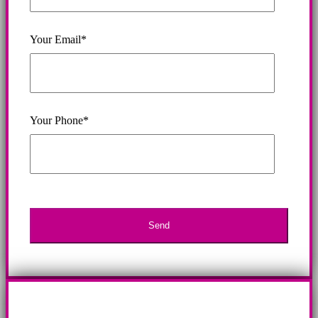
Your Email*
Your Phone*