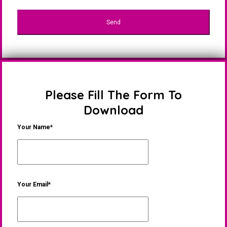
Please Fill The Form To
Download
Your Name*
Your Email*