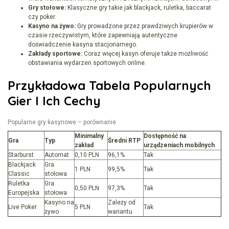
Gry stołowe:
Klasyczne gry takie jak blackjack, ruletka, baccarat
czy poker.
Kasyno na żywo:
Gry prowadzone przez prawdziwych krupierów w
czasie rzeczywistym, które zapewniają autentyczne
doświadczenie kasyna stacjonarnego.
Zakłady sportowe:
Coraz więcej kasyn oferuje także możliwość
obstawiania wydarzeń sportowych online.
Przykładowa Tabela Popularnych
Gier I Ich Cechy
Popularne gry kasynowe – porównanie
Minimalny
Dostępność na
Gra
Typ
Średni RTP
zakład
urządzeniach mobilnych
Starburst
Automat
0,10 PLN
96,1%
Tak
Blackjack
Gra
1 PLN
99,5%
Tak
Classic
stołowa
Ruletka
Gra
0,50 PLN
97,3%
Tak
Europejska
stołowa
Kasyno na
Zależy od
Live Poker
5 PLN
Tak
żywo
wariantu