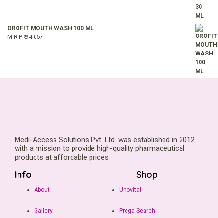
OROFIT MOUTH WASH 100 ML
M.R.P ₹ 94.05/-
Medi-Access Solutions Pvt. Ltd. was established in 2012
with a mission to provide high-quality pharmaceutical
products at affordable prices.
Info
Shop
About
Unovital
Gallery
Prega Search