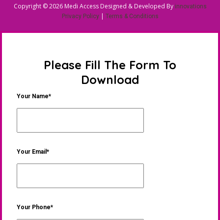
Copyright © 2026 Medi Access Designed & Developed By
innovations
|
Privacy Policy
Terms & Conditions
Please Fill The Form To
Download
Your Name*
Your Email*
Your Phone*