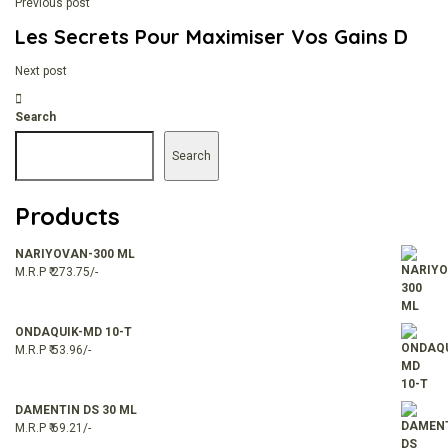
Previous post
Les Secrets Pour Maximiser Vos Gains D
Next post
Search
Search
Products
NARIYOVAN-300 ML
M.R.P ₹ 273.75/-
ONDAQUIK-MD 10-T
M.R.P ₹ 53.96/-
DAMENTIN DS 30 ML
M.R.P ₹ 69.21/-