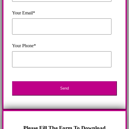
Your Email*
Your Phone*
Please Fill The Form To Download