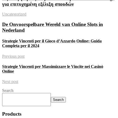
για επιτυχημένη εξέλιξη σπουδών
Uncategorized
De Onvoorspelbare Wereld van Online Slots in
Nederland
Strategie Vincenti per il Gioco d’Azzardo Online: Guida
Completa per il 2024
Previous post
Strategie Vincenti per Massimizzare le Vincite nei Casinò
Online
Next post
Search
Search
Products