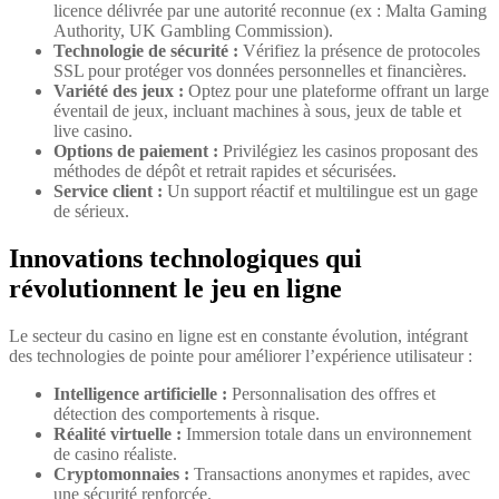
licence délivrée par une autorité reconnue (ex : Malta Gaming
Authority, UK Gambling Commission).
Technologie de sécurité :
Vérifiez la présence de protocoles
SSL pour protéger vos données personnelles et financières.
Variété des jeux :
Optez pour une plateforme offrant un large
éventail de jeux, incluant machines à sous, jeux de table et
live casino.
Options de paiement :
Privilégiez les casinos proposant des
méthodes de dépôt et retrait rapides et sécurisées.
Service client :
Un support réactif et multilingue est un gage
de sérieux.
Innovations technologiques qui
révolutionnent le jeu en ligne
Le secteur du casino en ligne est en constante évolution, intégrant
des technologies de pointe pour améliorer l’expérience utilisateur :
Intelligence artificielle :
Personnalisation des offres et
détection des comportements à risque.
Réalité virtuelle :
Immersion totale dans un environnement
de casino réaliste.
Cryptomonnaies :
Transactions anonymes et rapides, avec
une sécurité renforcée.