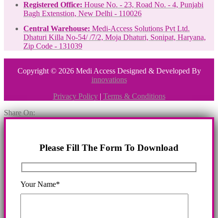
Registered Office:
House No. - 23, Road No. - 4, Punjabi
Bagh Extenstion, New Delhi - 110026
Central Warehouse:
Medi-Access Solutions Pvt Ltd.
Dhaturi Killa No-54/ /7/2, Moja Dhaturi, Sonipat, Haryana,
Zip Code - 131039
Copyright © 2026 Medi Access Designed & Developed By
innovations
Privacy Policy
|
Terms & Conditions
Share On:
Please Fill The Form To Download
Your Name*