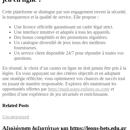
Cette plateforme se distingue par son engagement envers la sécurité,
la transparence et la qualité de service. Elle propose :
Une licence officielle garantissant un cadre légal strict.
Une interface intuitive et adaptée à tous les appareils.
Des bonus compétitifs et des promotions régulières.
Un catalogue diversifié de jeux issus des meilleurs
fournisseurs.
Un service client disponible 24/7 pour répondre à toutes vos
questions.
En résumé, le choix d’un casino en ligne ne doit jamais être pris à la
légère. En vous appuyant sur des critères objectifs et en adoptant
une stratégie réfléchie, vous optimiserez vos chances de succès tout
en jouant de manière responsable. Explorez dès maintenant les
opportunités offertes par
https://madcasino-enligne.us.com/
et
profitez d’une expérience de jeu sécurisée et enrichissante.
Related Posts
Uncategorized
Αξιολόγηση δεξιοτήτων και https://leons-bets.edu.gr