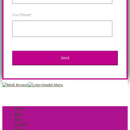
Your Phone*
Home
About
Shop
Unovital
Oxynut