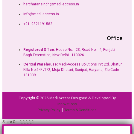
harcharansingh@medi-access.In
info@medi-access.in
+91- 9821191582
Office
Registered Office:
House No. - 23, Road No. - 4, Punjabi
Bagh Extenstion, New Delhi - 110026
Central Warehouse:
Medi-Access Solutions Pvt Ltd. Dhaturi
Killa No-54/ /7/2, Moja Dhaturi, Sonipat, Haryana, Zip Code -
131039
Copyright © 2026 Medi Access Designed & Developed By
innovations
|
Privacy Policy
Terms & Conditions
Share On: