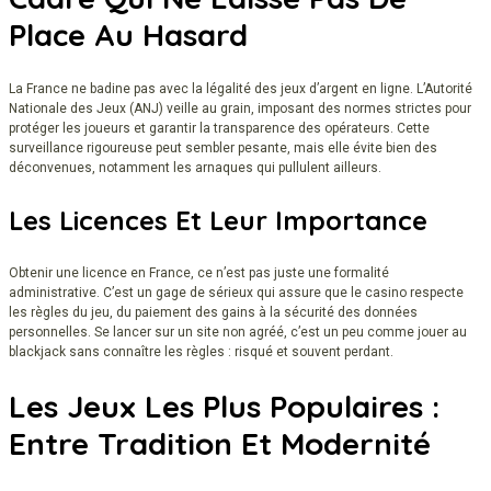
Place Au Hasard
La France ne badine pas avec la légalité des jeux d’argent en ligne. L’Autorité
Nationale des Jeux (ANJ) veille au grain, imposant des normes strictes pour
protéger les joueurs et garantir la transparence des opérateurs. Cette
surveillance rigoureuse peut sembler pesante, mais elle évite bien des
déconvenues, notamment les arnaques qui pullulent ailleurs.
Les Licences Et Leur Importance
Obtenir une licence en France, ce n’est pas juste une formalité
administrative. C’est un gage de sérieux qui assure que le casino respecte
les règles du jeu, du paiement des gains à la sécurité des données
personnelles. Se lancer sur un site non agréé, c’est un peu comme jouer au
blackjack sans connaître les règles : risqué et souvent perdant.
Les Jeux Les Plus Populaires :
Entre Tradition Et Modernité