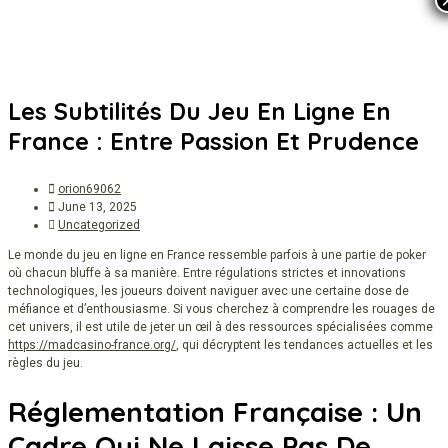
Les Subtilités Du Jeu En Ligne En
France : Entre Passion Et Prudence
orion69062
June 13, 2025
Uncategorized
Le monde du jeu en ligne en France ressemble parfois à une partie de poker
où chacun bluffe à sa manière. Entre régulations strictes et innovations
technologiques, les joueurs doivent naviguer avec une certaine dose de
méfiance et d’enthousiasme. Si vous cherchez à comprendre les rouages de
cet univers, il est utile de jeter un œil à des ressources spécialisées comme
https://madcasino-france.org/
, qui décryptent les tendances actuelles et les
règles du jeu.
Réglementation Française : Un
Cadre Qui Ne Laisse Pas De