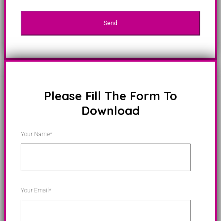
Please Fill The Form To
Download
Your Name*
Your Email*