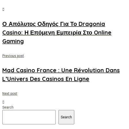
Ο Απόλυτος Οδηγός Για Το Dragonia
Casino: Η Επόμενη Εμπειρία Στο Online
Gaming
Previous post
Mad Casino France : Une Révolution Dans
L’Univers Des Casinos En Ligne
Next post
Search
Search