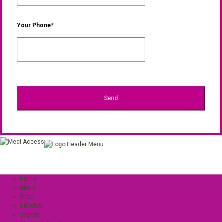
Your Phone*
Home
About
Shop
Unovital
Oxynut