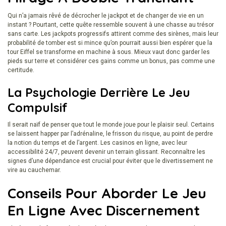
Qui n’a jamais rêvé de décrocher le jackpot et de changer de vie en un
instant ? Pourtant, cette quête ressemble souvent à une chasse au trésor
sans carte. Les jackpots progressifs attirent comme des sirènes, mais leur
probabilité de tomber est si mince qu’on pourrait aussi bien espérer que la
tour Eiffel se transforme en machine à sous. Mieux vaut donc garder les
pieds sur terre et considérer ces gains comme un bonus, pas comme une
certitude.
La Psychologie Derrière Le Jeu
Compulsif
Il serait naïf de penser que tout le monde joue pour le plaisir seul. Certains
se laissent happer par l’adrénaline, le frisson du risque, au point de perdre
la notion du temps et de l’argent. Les casinos en ligne, avec leur
accessibilité 24/7, peuvent devenir un terrain glissant. Reconnaître les
signes d’une dépendance est crucial pour éviter que le divertissement ne
vire au cauchemar.
Conseils Pour Aborder Le Jeu
En Ligne Avec Discernement