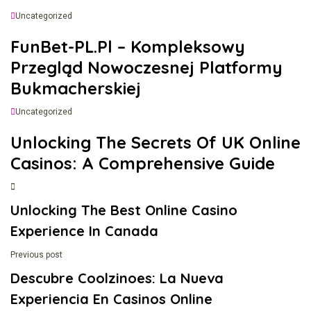
Uncategorized
FunBet-PL.pl – Kompleksowy
Przegląd Nowoczesnej Platformy
Bukmacherskiej
Uncategorized
Unlocking The Secrets Of UK Online
Casinos: A Comprehensive Guide
Unlocking The Best Online Casino
Experience In Canada
Previous post
Descubre Coolzinoes: La Nueva
Experiencia En Casinos Online