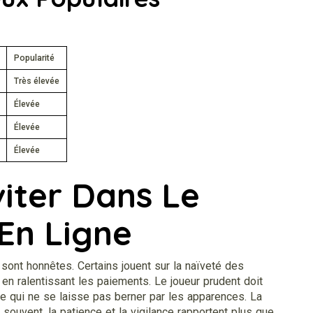
Popularité
Très élevée
Élevée
Élevée
Élevée
viter Dans Le
En Ligne
s sont honnêtes. Certains jouent sur la naïveté des
 en ralentissant les paiements. Le joueur prudent doit
ve qui ne se laisse pas berner par les apparences. La
 souvent, la patience et la vigilance rapportent plus que