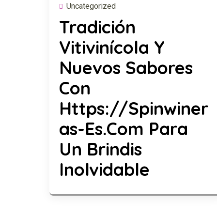
Uncategorized
Tradición
Vitivinícola Y
Nuevos Sabores
Con
Https://spinwiner
As-Es.com Para
Un Brindis
Inolvidable