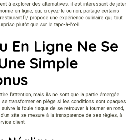
t à explorer des alternatives, il est intéressant de jeter
mie en ligne, qui, croyez-le ou non, partage certains
restaurant.fr/
propose une expérience culinaire qui, tout
rprise plutôt que sur le tape-à-l’œil.
u En Ligne Ne Se
Une Simple
onus
ire l’attention, mais ils ne sont que la partie émergée
 se transformer en piège si les conditions sont opaques
 suivre la foule risque de se retrouver à tourner en rond,
d’un site se mesure à la transparence de ses règles, à
rvice client.