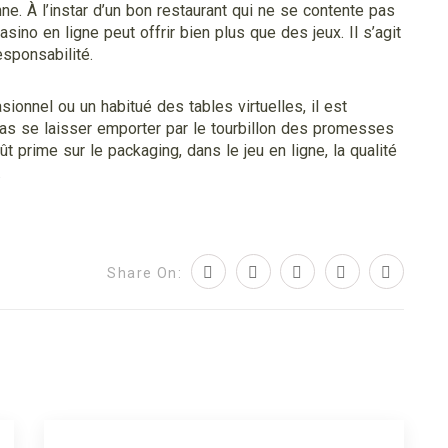
e. À l’instar d’un bon restaurant qui ne se contente pas
sino en ligne peut offrir bien plus que des jeux. Il s’agit
esponsabilité.
ionnel ou un habitué des tables virtuelles, il est
pas se laisser emporter par le tourbillon des promesses
 prime sur le packaging, dans le jeu en ligne, la qualité
.
Share On: