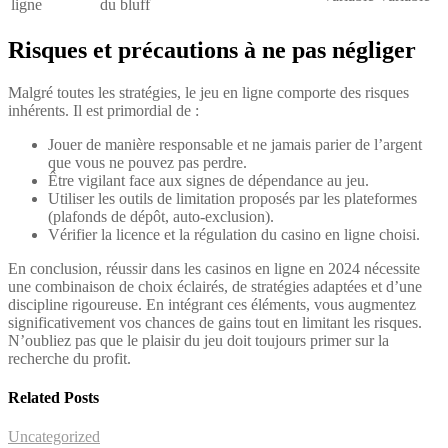
ligne
du bluff
Risques et précautions à ne pas négliger
Malgré toutes les stratégies, le jeu en ligne comporte des risques
inhérents. Il est primordial de :
Jouer de manière responsable et ne jamais parier de l’argent
que vous ne pouvez pas perdre.
Être vigilant face aux signes de dépendance au jeu.
Utiliser les outils de limitation proposés par les plateformes
(plafonds de dépôt, auto-exclusion).
Vérifier la licence et la régulation du casino en ligne choisi.
En conclusion, réussir dans les casinos en ligne en 2024 nécessite
une combinaison de choix éclairés, de stratégies adaptées et d’une
discipline rigoureuse. En intégrant ces éléments, vous augmentez
significativement vos chances de gains tout en limitant les risques.
N’oubliez pas que le plaisir du jeu doit toujours primer sur la
recherche du profit.
Related Posts
Uncategorized