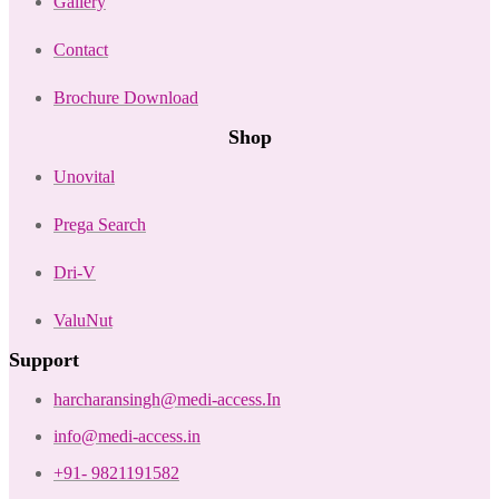
Gallery
Contact
Brochure Download
Shop
Unovital
Prega Search
Dri-V
ValuNut
Support
harcharansingh@medi-access.In
info@medi-access.in
+91- 9821191582