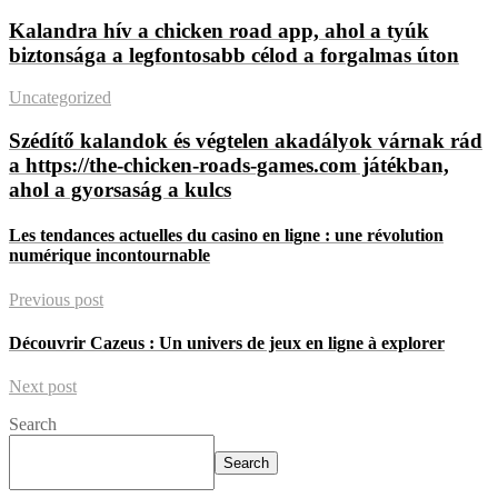
Kalandra hív a chicken road app, ahol a tyúk
biztonsága a legfontosabb célod a forgalmas úton
Uncategorized
Szédítő kalandok és végtelen akadályok várnak rád
a https://the-chicken-roads-games.com játékban,
ahol a gyorsaság a kulcs
Les tendances actuelles du casino en ligne : une révolution
numérique incontournable
Previous post
Découvrir Cazeus : Un univers de jeux en ligne à explorer
Next post
Search
Search