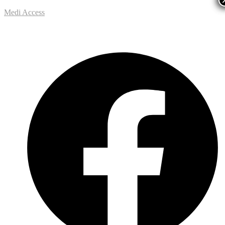
Medi Access