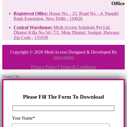
Office
Registered Office:
House No. - 23, Road No. - 4, Punjabi
Bagh Extenstion, New Delhi - 110026
Central Warehouse:
Medi-Access Solutions Pvt Ltd.
Dhaturi Killa No-54/ /7/2, Moja Dhaturi, Sonipat, Haryana,
Zip Code - 131039
Copyright © 2026 Medi Access Designed & Developed By
innovations
Privacy Policy
|
Terms & Conditions
Share On:
Please Fill The Form To Download
Your Name*