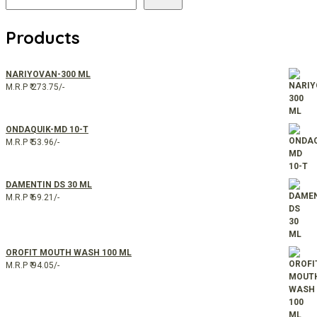
Products
NARIYOVAN-300 ML
M.R.P ₹ 273.75/-
ONDAQUIK-MD 10-T
M.R.P ₹ 53.96/-
DAMENTIN DS 30 ML
M.R.P ₹ 69.21/-
OROFIT MOUTH WASH 100 ML
M.R.P ₹ 94.05/-