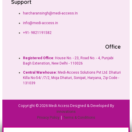
Support
harcharansingh@medi-access.In
info@medi-access.in
+91- 9821191582
Office
Registered Office:
House No. - 23, Road No. - 4, Punjabi
Bagh Extenstion, New Delhi - 110026
Central Warehouse:
Medi-Access Solutions Pvt Ltd. Dhaturi
Killa No-54/ /7/2, Moja Dhaturi, Sonipat, Haryana, Zip Code -
131039
Copyright © 2026 Medi Access Designed & Developed By
innovations
|
Privacy Policy
Terms & Conditions