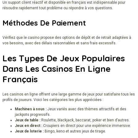
Un support client réactif et disponible en français est indispensable pour
résoudre rapidement tout problème ou répondre à vos questions.
Méthodes De Paiement
Vérifiez que le casino propose des options de dépôt et de retrait adaptées à
vos besoins, avec des délais raisonnables et sans frais excessifs.
Les Types De Jeux Populaires
Dans Les Casinos En Ligne
Français
Les casinos en ligne offrent une large gamme de jeux pour satisfaire tous les
profils de joueurs. Voici les catégories les plus appréciées :
Machines à sous :
Jeux variés avec des thèmes attractifs et des
jackpots progressifs.
Jeux de table :
Roulette, blackjack, baccarat, poker et bien d’autres.
Jeux en direct :
Croupiers en direct pour une expérience immersive.
Jeux de loterie :
Bingo, keno et autres jeux de tirage.