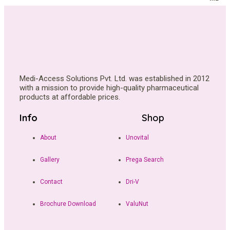
Medi-Access Solutions Pvt. Ltd. was established in 2012
with a mission to provide high-quality pharmaceutical
products at affordable prices.
Info
Shop
About
Unovital
Gallery
Prega Search
Contact
Dri-V
Brochure Download
ValuNut