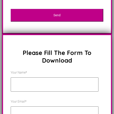
Please Fill The Form To
Download
Your Name*
Your Email*