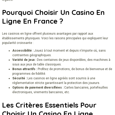
Pourquoi Choisir Un Casino En
Ligne En France ?
Les casinos en ligne offrent plusieurs avantages par rapport aux
établissements physiques. Voici les raisons principales qui expliquent leur
popularité croissante :
Accessibilité :
Jouez à tout moment et depuis n’importe où, sans
contraintes géographiques.
Variété de jeux :
Des centaines de jeux disponibles, des machines à
sous aux jeux de table classiques.
Bonus attractifs :
Profitez de promotions, de bonus de bienvenue et de
programmes de fidélité.
Sécurité :
Les casinos en ligne agréés sont soumis à une
réglementation stricte garantissant la protection des joueurs.
Options de paiement diversifiées :
Cartes bancaires, portefeuilles
électroniques, virements bancaires, etc.
Les Critères Essentiels Pour
Choisir Un Casino En Ligne