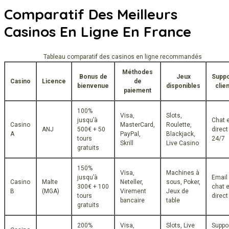
Comparatif Des Meilleurs
Casinos En Ligne En France
Tableau comparatif des casinos en ligne recommandés
Méthodes
Bonus de
Jeux
Suppo
Casino
Licence
de
bienvenue
disponibles
clien
paiement
100%
Visa,
Slots,
jusqu’à
Chat 
Casino
MasterCard,
Roulette,
ANJ
500€ + 50
direct
A
PayPal,
Blackjack,
tours
24/7
Skrill
Live Casino
gratuits
150%
Visa,
Machines à
jusqu’à
Email 
Casino
Malte
Neteller,
sous, Poker,
300€ + 100
chat 
B
(MGA)
Virement
Jeux de
tours
direct
bancaire
table
gratuits
200%
Visa,
Slots, Live
Suppo