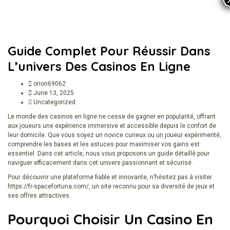
Guide Complet Pour Réussir Dans
L’univers Des Casinos En Ligne
orion69062
June 13, 2025
Uncategorized
Le monde des casinos en ligne ne cesse de gagner en popularité, offrant
aux joueurs une expérience immersive et accessible depuis le confort de
leur domicile. Que vous soyez un novice curieux ou un joueur expérimenté,
comprendre les bases et les astuces pour maximiser vos gains est
essentiel. Dans cet article, nous vous proposons un guide détaillé pour
naviguer efficacement dans cet univers passionnant et sécurisé.
Pour découvrir une plateforme fiable et innovante, n’hésitez pas à visiter
https://fr-spacefortuna.com/
, un site reconnu pour sa diversité de jeux et
ses offres attractives.
Pourquoi Choisir Un Casino En