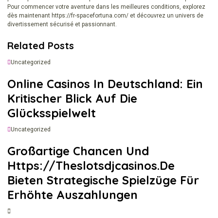
Pour commencer votre aventure dans les meilleures conditions, explorez
dès maintenant
https://fr-spacefortuna.com/
et découvrez un univers de
divertissement sécurisé et passionnant.
Related Posts
Uncategorized
Online Casinos In Deutschland: Ein
Kritischer Blick Auf Die
Glücksspielwelt
Uncategorized
Großartige Chancen Und
Https://theslotsdjcasinos.de
Bieten Strategische Spielzüge Für
Erhöhte Auszahlungen