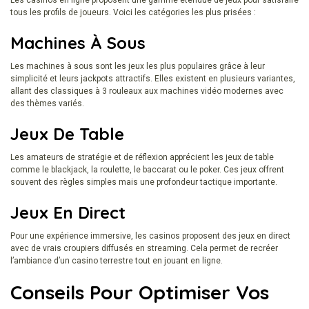
Les casinos en ligne proposent une gamme étendue de jeux pour satisfaire
tous les profils de joueurs. Voici les catégories les plus prisées :
Machines À Sous
Les machines à sous sont les jeux les plus populaires grâce à leur
simplicité et leurs jackpots attractifs. Elles existent en plusieurs variantes,
allant des classiques à 3 rouleaux aux machines vidéo modernes avec
des thèmes variés.
Jeux De Table
Les amateurs de stratégie et de réflexion apprécient les jeux de table
comme le blackjack, la roulette, le baccarat ou le poker. Ces jeux offrent
souvent des règles simples mais une profondeur tactique importante.
Jeux En Direct
Pour une expérience immersive, les casinos proposent des jeux en direct
avec de vrais croupiers diffusés en streaming. Cela permet de recréer
l’ambiance d’un casino terrestre tout en jouant en ligne.
Conseils Pour Optimiser Vos