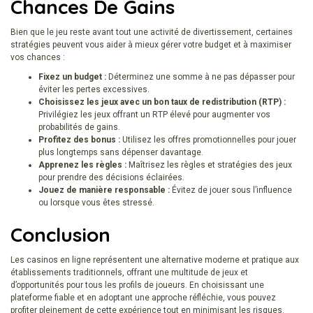
Chances De Gains
Bien que le jeu reste avant tout une activité de divertissement, certaines
stratégies peuvent vous aider à mieux gérer votre budget et à maximiser
vos chances :
Fixez un budget :
Déterminez une somme à ne pas dépasser pour
éviter les pertes excessives.
Choisissez les jeux avec un bon taux de redistribution (RTP) :
Privilégiez les jeux offrant un RTP élevé pour augmenter vos
probabilités de gains.
Profitez des bonus :
Utilisez les offres promotionnelles pour jouer
plus longtemps sans dépenser davantage.
Apprenez les règles :
Maîtrisez les règles et stratégies des jeux
pour prendre des décisions éclairées.
Jouez de manière responsable :
Évitez de jouer sous l’influence
ou lorsque vous êtes stressé.
Conclusion
Les casinos en ligne représentent une alternative moderne et pratique aux
établissements traditionnels, offrant une multitude de jeux et
d’opportunités pour tous les profils de joueurs. En choisissant une
plateforme fiable et en adoptant une approche réfléchie, vous pouvez
profiter pleinement de cette expérience tout en minimisant les risques.