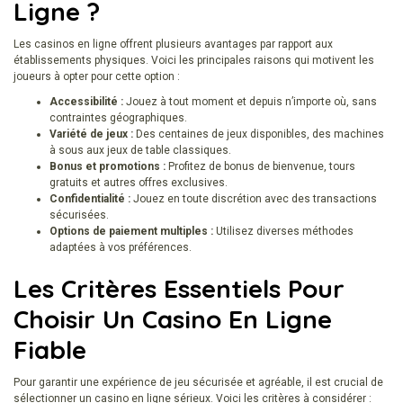
Ligne ?
Les casinos en ligne offrent plusieurs avantages par rapport aux
établissements physiques. Voici les principales raisons qui motivent les
joueurs à opter pour cette option :
Accessibilité :
Jouez à tout moment et depuis n’importe où, sans
contraintes géographiques.
Variété de jeux :
Des centaines de jeux disponibles, des machines
à sous aux jeux de table classiques.
Bonus et promotions :
Profitez de bonus de bienvenue, tours
gratuits et autres offres exclusives.
Confidentialité :
Jouez en toute discrétion avec des transactions
sécurisées.
Options de paiement multiples :
Utilisez diverses méthodes
adaptées à vos préférences.
Les Critères Essentiels Pour
Choisir Un Casino En Ligne
Fiable
Pour garantir une expérience de jeu sécurisée et agréable, il est crucial de
sélectionner un casino en ligne sérieux. Voici les critères à considérer :