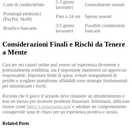
1-3 giorni
Carte di credito/debito
Generalmente assenti
lavorativi
Portafogli elettronici
Fino a 24 ore
Spesso assenti
(PayPal, Skrill)
3-5 giorni
Possibili commissioni
Bonifico bancario
lavorativi
bancarie
Considerazioni Finali e Rischi da Tenere
a Mente
Giocare nei casinò online può essere un’esperienza divertente e
potenzialmente redditizia, ma è importante mantenere un approccio
responsabile. Impostare limiti di spesa, evitare inseguimenti di
perdite e scegliere piattaforme affidabili sono strategie fondamentali
per minimizzare i rischi.
Ricorda che il gioco d’azzardo deve rimanere un intrattenimento e
non un mezzo per risolvere problemi finanziari. Informarsi, utilizzare
risorse come
https://casinomania.app/
e adottare un comportamento
consapevole sono le chiavi per un’esperienza positiva e sicura.
Related Posts