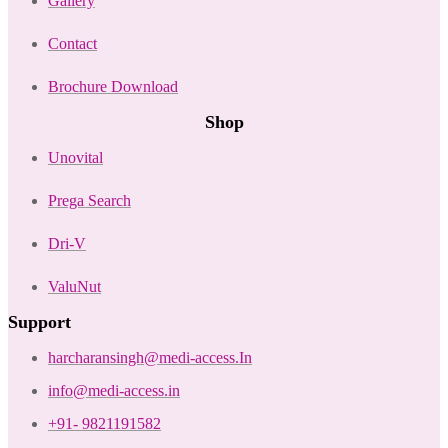
Gallery
Contact
Brochure Download
Shop
Unovital
Prega Search
Dri-V
ValuNut
Support
harcharansingh@medi-access.In
info@medi-access.in
+91- 9821191582