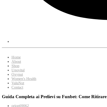
Home
About
Shop
Unovital
Oxynut
Women's Health
ValuNut
Contact
Guida Completa ai Prelievi su Funbet: Come Ritirare l
orion69062