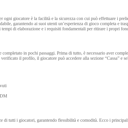
gni giocatore è la facilità e la sicurezza con cui può effettuare i preli
fidabile, garantendo ai suoi utenti un’esperienza di gioco completa e tra
 i tempi di elaborazione e i requisiti fondamentali per ritirare i propri fo
e completato in pochi passaggi. Prima di tutto, è necessario aver comple
verificato il profilo, il giocatore può accedere alla sezione “Cassa” e se
vuti
/ADM
 di tutti i giocatori, garantendo flessibilità e comodità. Ecco i principal