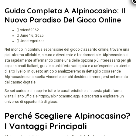
Guida Completa A Alpinocasino: Il
Nuovo Paradiso Del Gioco Online
orion69062
June 16, 2025
Uncategorized
Nel mondo in continua espansione del gioco d’azzardo online, trovare una
piattaforma affidabile, sicura e divertente è fondamentale. Alpinocasino si
sta rapidamente affermando come una delle opzioni più interessanti per gli
appassionati italiani, grazie a un’offerta variegata e a un’esperienza utente
di alto livello. In questo articolo analizzeremo in dettaglio cosa rende
Alpinocasino una scelta vincente per chi desidera immergersi nel mondo
del casinò digitale.
Se sei curioso di scoprire tutte le caratteristiche di questa piattaforma,
visita il sito ufficiale
https://alpinocasino.app/
e preparati a esplorare un
universo di opportunità di gioco.
Perché Scegliere Alpinocasino?
I Vantaggi Principali