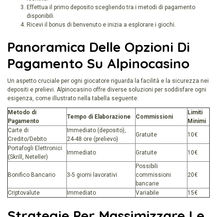
Effettua il primo deposito scegliendo tra i metodi di pagamento
disponibili.
Ricevi il bonus di benvenuto e inizia a esplorare i giochi.
Panoramica Delle Opzioni Di
Pagamento Su Alpinocasino
Un aspetto cruciale per ogni giocatore riguarda la facilità e la sicurezza nei
depositi e prelievi. Alpinocasino offre diverse soluzioni per soddisfare ogni
esigenza, come illustrato nella tabella seguente:
Metodo di
Limiti
Tempo di Elaborazione
Commissioni
Pagamento
Minimi
Carte di
Immediato (deposito),
Gratuite
10€
Credito/Debito
24-48 ore (prelievo)
Portafogli Elettronici
Immediato
Gratuite
10€
(Skrill, Neteller)
Possibili
Bonifico Bancario
3-5 giorni lavorativi
commissioni
20€
bancarie
Criptovalute
Immediato
Variabile
15€
Strategie Per Massimizzare Le