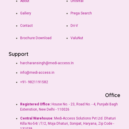
About
Unovital
Gallery
Prega Search
Contact
Dri-V
Brochure Download
ValuNut
Support
harcharansingh@medi-access.In
info@medi-access.in
+91- 9821191582
Office
Registered Office:
House No. - 23, Road No. - 4, Punjabi Bagh
Extenstion, New Delhi - 110026
Central Warehouse:
Medi-Access Solutions Pvt Ltd. Dhaturi
Killa No-54/ /7/2, Moja Dhaturi, Sonipat, Haryana, Zip Code -
131039