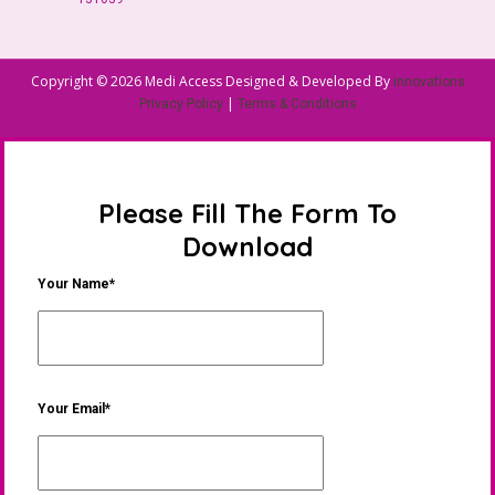
Copyright © 2026 Medi Access Designed & Developed By
innovations
|
Privacy Policy
Terms & Conditions
Please Fill The Form To
Download
Your Name*
Your Email*