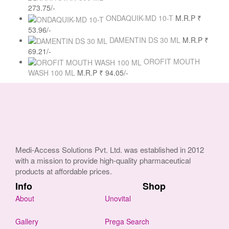
273.75/-
ONDAQUIK-MD 10-T
M.R.P ₹
53.96/-
DAMENTIN DS 30 ML
M.R.P ₹
69.21/-
OROFIT MOUTH
WASH 100 ML
M.R.P ₹ 94.05/-
Medi-Access Solutions Pvt. Ltd. was established in 2012
with a mission to provide high-quality pharmaceutical
products at affordable prices.
Info
Shop
About
Unovital
Gallery
Prega Search