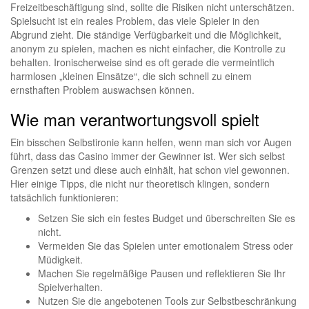
Freizeitbeschäftigung sind, sollte die Risiken nicht unterschätzen.
Spielsucht ist ein reales Problem, das viele Spieler in den
Abgrund zieht. Die ständige Verfügbarkeit und die Möglichkeit,
anonym zu spielen, machen es nicht einfacher, die Kontrolle zu
behalten. Ironischerweise sind es oft gerade die vermeintlich
harmlosen „kleinen Einsätze“, die sich schnell zu einem
ernsthaften Problem auswachsen können.
Wie man verantwortungsvoll spielt
Ein bisschen Selbstironie kann helfen, wenn man sich vor Augen
führt, dass das Casino immer der Gewinner ist. Wer sich selbst
Grenzen setzt und diese auch einhält, hat schon viel gewonnen.
Hier einige Tipps, die nicht nur theoretisch klingen, sondern
tatsächlich funktionieren:
Setzen Sie sich ein festes Budget und überschreiten Sie es
nicht.
Vermeiden Sie das Spielen unter emotionalem Stress oder
Müdigkeit.
Machen Sie regelmäßige Pausen und reflektieren Sie Ihr
Spielverhalten.
Nutzen Sie die angebotenen Tools zur Selbstbeschränkung