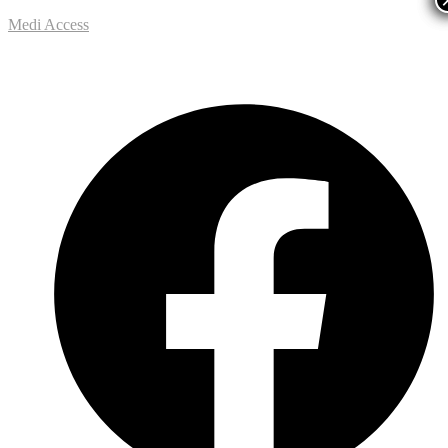
Medi Access