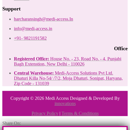
Support
harcharansingh@medi-access.In
info@medi-access.in
+91- 9821191582
Office
Registered Office:
House No. - 23, Road No. - 4, Punjabi
Bagh Extenstion, New Delhi - 110026
Central Warehouse:
Medi-Access Solutions Pvt Ltd.
Dhaturi Killa No-54/ /7/2, Moja Dhaturi, Sonipat, Haryana,
Zip Code - 131039
Copyright © 2026 Medi Access Designed & Developed By
innovations
Privacy Policy
|
Terms & Conditions
Share On: