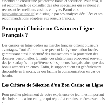
essentiel de choisir une plateforme fiable et sécurisée. Pour cela, il
est recommandé de consulter des sites spécialisés qui évaluent et
recensent les meilleurs casinos en ligne. Parmi eux,
https://ninecasinno.fr/
se distingue par ses analyses détaillées et ses
recommandations adaptées aux joueurs français.
Pourquoi Choisir un Casino en Ligne
Français ?
Les casinos en ligne dédiés au marché français offrent plusieurs
avantages. Tout d’abord, ils respectent la réglementation locale,
garantissant ainsi la sécurité des transactions et la protection des
données personnelles. Ensuite, ces plateformes proposent souvent
des jeux adaptés aux préférences des joueurs français, ainsi que des
bonus attractifs en euros. Enfin, le support client est généralement
disponible en français, ce qui facilite la communication en cas de
besoin.
Les Critères de Sélection d’un Bon Casino en Ligne
Pour profiter pleinement de votre expérience de jeu, il est important
de choisir un casino en ligne qui répond à certains critères essentiels
: