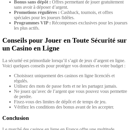
Bonus sans dépôt :
Offres permettant de jouer gratuitement
sans avoir à déposer d’argent.
Promotions régulières :
Cashback, tournois, et offres
spéciales pour les joueurs fidèles.
Programmes VIP :
Récompenses exclusives pour les joueurs
les plus actifs.
Conseils pour Jouer en Toute Sécurité sur
un Casino en Ligne
La sécurité est primordiale lorsqu’il s’agit de jeux d’argent en ligne.
Voici quelques conseils pour protéger vos données et votre budget :
Choisissez uniquement des casinos en ligne licenciés et
régulés.
Utilisez des mots de passe forts et ne les partagez jamais.
Ne jouez qu’avec de l’argent que vous pouvez vous permettre
de perdre.
Fixez-vous des limites de dépôt et de temps de jeu.
Vérifiez les conditions des bonus avant de les accepter.
Conclusion
Le marché des casinos en ligne en France offre une multitude