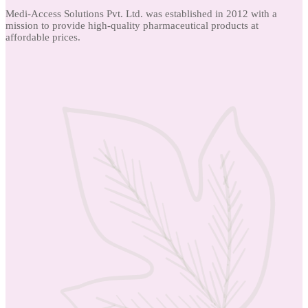
Medi-Access Solutions Pvt. Ltd. was established in 2012 with a
mission to provide high-quality pharmaceutical products at
affordable prices.