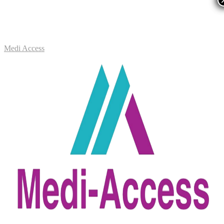
Medi Access