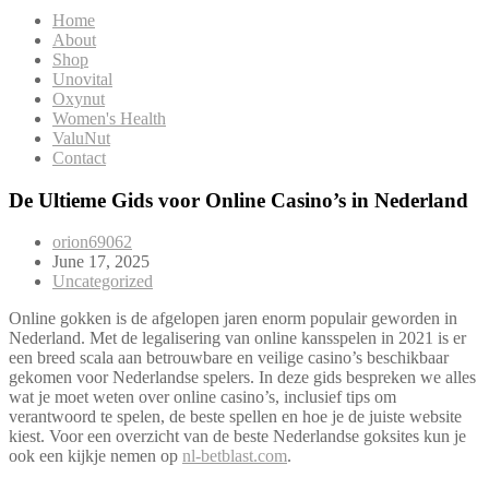
Home
About
Shop
Unovital
Oxynut
Women's Health
ValuNut
Contact
De Ultieme Gids voor Online Casino’s in Nederland
orion69062
June 17, 2025
Uncategorized
Online gokken is de afgelopen jaren enorm populair geworden in
Nederland. Met de legalisering van online kansspelen in 2021 is er
een breed scala aan betrouwbare en veilige casino’s beschikbaar
gekomen voor Nederlandse spelers. In deze gids bespreken we alles
wat je moet weten over online casino’s, inclusief tips om
verantwoord te spelen, de beste spellen en hoe je de juiste website
kiest. Voor een overzicht van de beste Nederlandse goksites kun je
ook een kijkje nemen op
nl-betblast.com
.