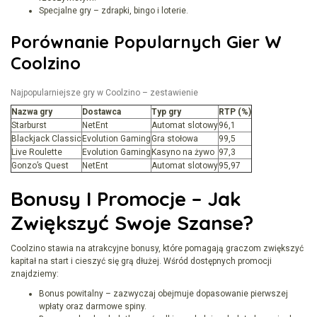
Specjalne gry – zdrapki, bingo i loterie.
Porównanie Popularnych Gier W
Coolzino
Najpopularniejsze gry w Coolzino – zestawienie
Nazwa gry
Dostawca
Typ gry
RTP (%)
Starburst
NetEnt
Automat slotowy
96,1
Blackjack Classic
Evolution Gaming
Gra stołowa
99,5
Live Roulette
Evolution Gaming
Kasyno na żywo
97,3
Gonzo’s Quest
NetEnt
Automat slotowy
95,97
Bonusy I Promocje – Jak
Zwiększyć Swoje Szanse?
Coolzino stawia na atrakcyjne bonusy, które pomagają graczom zwiększyć
kapitał na start i cieszyć się grą dłużej. Wśród dostępnych promocji
znajdziemy:
Bonus powitalny – zazwyczaj obejmuje dopasowanie pierwszej
wpłaty oraz darmowe spiny.