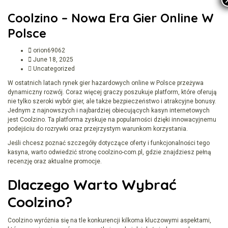
Coolzino – Nowa Era Gier Online W
Polsce
orion69062
June 18, 2025
Uncategorized
W ostatnich latach rynek gier hazardowych online w Polsce przeżywa
dynamiczny rozwój. Coraz więcej graczy poszukuje platform, które oferują
nie tylko szeroki wybór gier, ale także bezpieczeństwo i atrakcyjne bonusy.
Jednym z najnowszych i najbardziej obiecujących kasyn internetowych
jest Coolzino. Ta platforma zyskuje na popularności dzięki innowacyjnemu
podejściu do rozrywki oraz przejrzystym warunkom korzystania.
Jeśli chcesz poznać szczegóły dotyczące oferty i funkcjonalności tego
kasyna, warto odwiedzić stronę
coolzino-com.pl
, gdzie znajdziesz pełną
recenzję oraz aktualne promocje.
Dlaczego Warto Wybrać
Coolzino?
Coolzino wyróżnia się na tle konkurencji kilkoma kluczowymi aspektami,