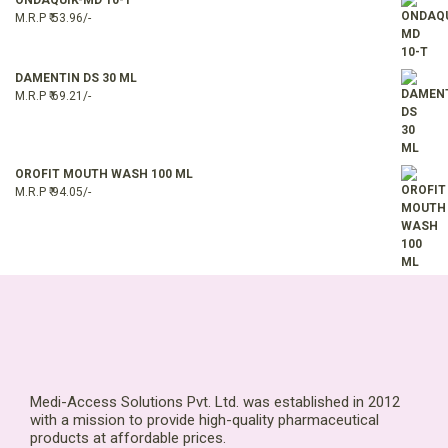
ONDAQUIK-MD 10-T
M.R.P ₹ 53.96/-
DAMENTIN DS 30 ML
M.R.P ₹ 69.21/-
OROFIT MOUTH WASH 100 ML
M.R.P ₹ 94.05/-
Medi-Access Solutions Pvt. Ltd. was established in 2012
with a mission to provide high-quality pharmaceutical
products at affordable prices.