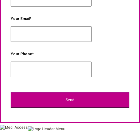
Your Email*
Your Phone*