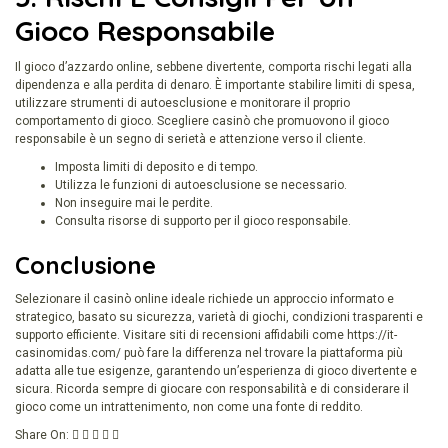
Gioco Responsabile
Il gioco d’azzardo online, sebbene divertente, comporta rischi legati alla
dipendenza e alla perdita di denaro. È importante stabilire limiti di spesa,
utilizzare strumenti di autoesclusione e monitorare il proprio
comportamento di gioco. Scegliere casinò che promuovono il gioco
responsabile è un segno di serietà e attenzione verso il cliente.
Imposta limiti di deposito e di tempo.
Utilizza le funzioni di autoesclusione se necessario.
Non inseguire mai le perdite.
Consulta risorse di supporto per il gioco responsabile.
Conclusione
Selezionare il casinò online ideale richiede un approccio informato e
strategico, basato su sicurezza, varietà di giochi, condizioni trasparenti e
supporto efficiente. Visitare siti di recensioni affidabili come
https://it-
casinomidas.com/
può fare la differenza nel trovare la piattaforma più
adatta alle tue esigenze, garantendo un’esperienza di gioco divertente e
sicura. Ricorda sempre di giocare con responsabilità e di considerare il
gioco come un intrattenimento, non come una fonte di reddito.
Share On: