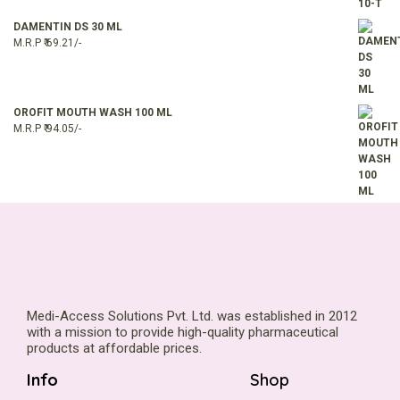
DAMENTIN DS 30 ML
M.R.P ₹ 69.21/-
OROFIT MOUTH WASH 100 ML
M.R.P ₹ 94.05/-
Medi-Access Solutions Pvt. Ltd. was established in 2012
with a mission to provide high-quality pharmaceutical
products at affordable prices.
Info
Shop