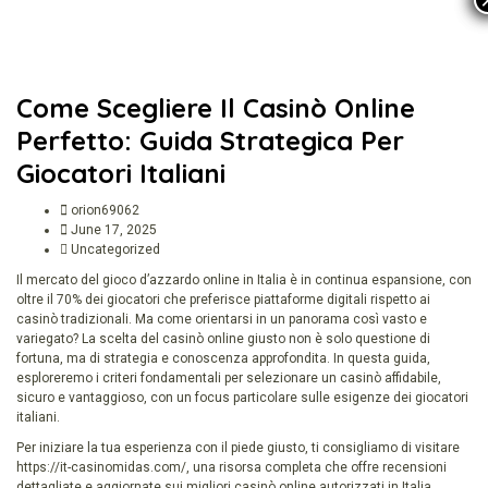
Come Scegliere Il Casinò Online
Perfetto: Guida Strategica Per
Giocatori Italiani
orion69062
June 17, 2025
Uncategorized
Il mercato del gioco d’azzardo online in Italia è in continua espansione, con
oltre il 70% dei giocatori che preferisce piattaforme digitali rispetto ai
casinò tradizionali. Ma come orientarsi in un panorama così vasto e
variegato? La scelta del casinò online giusto non è solo questione di
fortuna, ma di strategia e conoscenza approfondita. In questa guida,
esploreremo i criteri fondamentali per selezionare un casinò affidabile,
sicuro e vantaggioso, con un focus particolare sulle esigenze dei giocatori
italiani.
Per iniziare la tua esperienza con il piede giusto, ti consigliamo di visitare
https://it-casinomidas.com/
, una risorsa completa che offre recensioni
dettagliate e aggiornate sui migliori casinò online autorizzati in Italia.