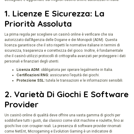
1. Licenze E Sicurezza: La
Priorità Assoluta
La prima regola per scegliere un casinò online è verificare che sia
autorizzato dall’Agenzia delle Dogane e dei Monopoli (ADM). Questa
licenza garantisce che il sito rispetti le normative italiane in termini di
sicurezza, trasparenza e correttezza del gioco. Inoltre, è fondamentale
che il casinò utilizzi protocolli di crittografia avanzati per proteggere i dati
personali e finanziari degli utenti.
Licenza ADM:
obbligatoria per operare legalmente in Italia.
Certificazioni RNG:
assicurano l’equità dei giochi.
Protezione SSL:
tutela le transazioni e le informazioni sensibili.
2. Varietà Di Giochi E Software
Provider
Un casinò online di qualità deve offrire una vasta gamma di giochi per
soddisfare tutti i gusti, dai classici come slot machine e roulette, fino ai
giochi live con croupier reali. La presenza di software provider rinomati
come NetEnt, Microgaming e Evolution Gaming è un indicatore di