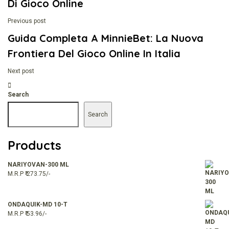
Di Gioco Online
Previous post
Guida Completa A MinnieBet: La Nuova
Frontiera Del Gioco Online In Italia
Next post
Search
Search
Products
NARIYOVAN-300 ML
M.R.P ₹ 273.75/-
ONDAQUIK-MD 10-T
M.R.P ₹ 53.96/-