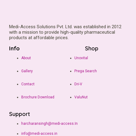
Medi-Access Solutions Pvt. Ltd. was established in 2012
with a mission to provide high-quality pharmaceutical
products at affordable prices.
Info
Shop
About
Unovital
Gallery
Prega Search
Contact
Dri-V
Brochure Download
ValuNut
Support
harcharansingh@medi-access.In
info@medi-access.in