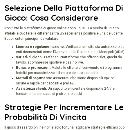
Selezione Della Piattaforma Di
Gioco: Cosa Considerare
Non tutte le piattaforme di gioco online sono uguali. La scelta di un sito
affidabile può fare la differenza tra un’esperienza positiva e una deludente.
Ecco i criteri principali da valutare:
Licenza e regolamentazione:
Verifica che il sito sia autorizzato da
enti riconosciuti come l’Agenzia delle Dogane e dei Monopoli (ADM).
Varietà di giochi:
Preferisci piattaforme che offrono slot, giochi da
tavolo, scommesse sportive e casinò live.
Bonus e promozioni:
Valuta le offerte di benvenuto e i programmi
fedeltà per massimizzare il valore del tuo deposito.
Metodi di pagamento:
Assicurati che siano disponibili opzioni
sicure e rapide per depositi e prelievi.
Assistenza clienti:
Un supporto efficiente e disponibile 24/7 è
fondamentale in caso di problemi o dubbi.
Strategie Per Incrementare Le
Probabilità Di Vincita
Il gioco d’azzardo online non è solo fortuna: applicare strategie efficaci può