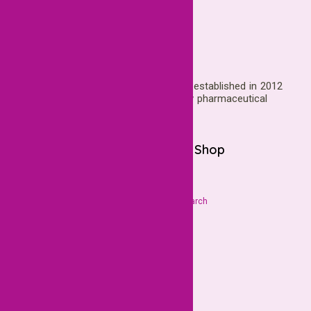
Medi-Access Solutions Pvt. Ltd. was established in 2012
with a mission to provide high-quality pharmaceutical
products at affordable prices.
Info
Shop
About
Unovital
Gallery
Prega Search
Contact
Dri-V
Brochure Download
ValuNut
Support