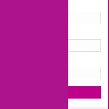
Your Name*
Your Email*
Your Phone*