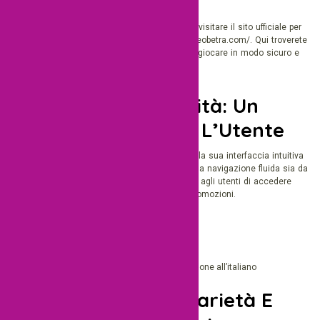
Prima di addentrarci nei dettagli, è importante visitare il sito ufficiale per
un’esperienza diretta e aggiornata:
https://it-cleobetra.com/
. Qui troverete
tutte le informazioni necessarie per iniziare a giocare in modo sicuro e
divertente.
Interfaccia E Usabilità: Un
Design Pensato Per L’Utente
Uno degli aspetti più apprezzati di Cleobetra è la sua interfaccia intuitiva
e moderna. Il sito è progettato per garantire una navigazione fluida sia da
desktop che da dispositivi mobili, permettendo agli utenti di accedere
facilmente a tutte le sezioni, dai giochi alle promozioni.
Menu chiaro e organizzato
Tempi di caricamento rapidi
Compatibilità con smartphone e tablet
Supporto multilingue, con particolare attenzione all’italiano
Offerta Di Giochi: Varietà E