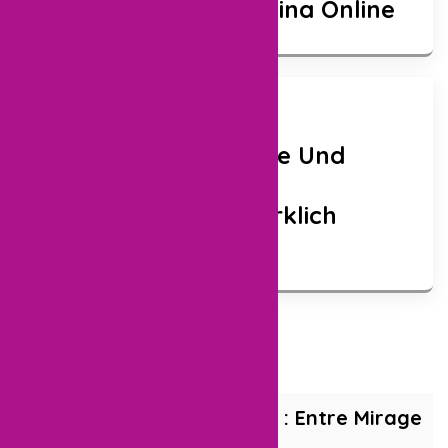
Detailní Recenze Kasina Online
Uncategorized
Konsequente Analyse Und
Interwetten – Was
Sportbegeisterte Wirklich
Wissen Sollten
Les Casinos En Ligne : Entre Mirage
Et Réalité