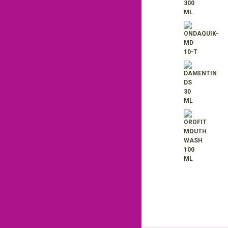
ONDAQUIK-MD 10-T
M.R.P ₹ 53.96/-
DAMENTIN DS 30 ML
M.R.P ₹ 69.21/-
OROFIT MOUTH WASH 100 ML
M.R.P ₹ 94.05/-